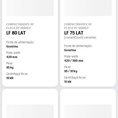
COMPACTADORES DE
COMPACTADORES DE
PLACA DE AVANÇO
PLACA DE AVANÇO
LF 80 LAT
LF 75 LAT
{variantCount} variantes
Fonte de alimentação
Fonte de alimentação
Gasolina
Gasolina
Plate width
Plate width
420 mm
420 / 500 mm
Peso
Peso
95 kg
95 / 97 kg
Centrifugal force
Centrifugal force
19 kN
15 kN