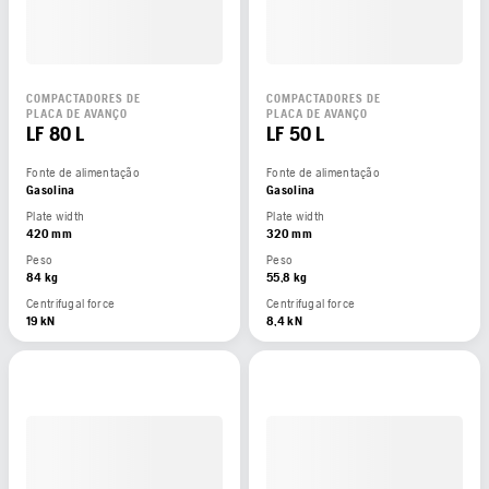
COMPACTADORES DE
COMPACTADORES DE
PLACA DE AVANÇO
PLACA DE AVANÇO
LF 80 L
LF 50 L
Fonte de alimentação
Fonte de alimentação
Gasolina
Gasolina
Plate width
Plate width
420 mm
320 mm
Peso
Peso
84 kg
55,8 kg
Centrifugal force
Centrifugal force
19 kN
8,4 kN