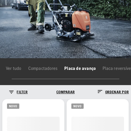
Ver tudo
Compactadores
Placa de avanço
Placa reversíve
FILTER
COMPARAR
ORDENAR POR
NOVO
NOVO