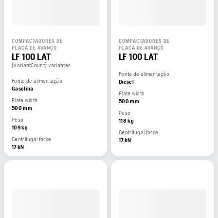
COMPACTADORES DE
COMPACTADORES DE
PLACA DE AVANÇO
PLACA DE AVANÇO
LF 100 LAT
LF 100 LAT
{variantCount} variantes
Fonte de alimentação
Fonte de alimentação
Diesel
Gasolina
Plate width
Plate width
500 mm
500 mm
Peso
Peso
118 kg
109 kg
Centrifugal force
Centrifugal force
17 kN
17 kN