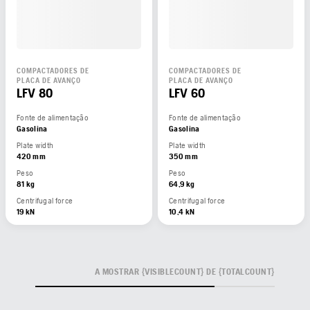
COMPACTADORES DE
COMPACTADORES DE
PLACA DE AVANÇO
PLACA DE AVANÇO
LFV 80
LFV 60
Fonte de alimentação
Fonte de alimentação
Gasolina
Gasolina
Plate width
Plate width
420 mm
350 mm
Peso
Peso
81 kg
64,9 kg
Centrifugal force
Centrifugal force
19 kN
10,4 kN
A MOSTRAR {VISIBLECOUNT} DE {TOTALCOUNT}