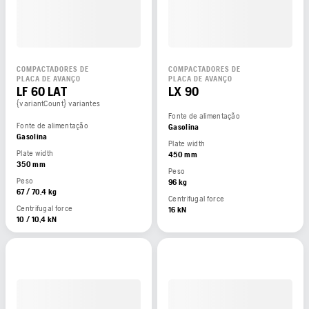
COMPACTADORES DE
COMPACTADORES DE
PLACA DE AVANÇO
PLACA DE AVANÇO
LF 60 LAT
LX 90
{variantCount} variantes
Fonte de alimentação
Fonte de alimentação
Gasolina
Gasolina
Plate width
Plate width
450 mm
350 mm
Peso
Peso
96 kg
67 / 70,4 kg
Centrifugal force
Centrifugal force
16 kN
10 / 10,4 kN