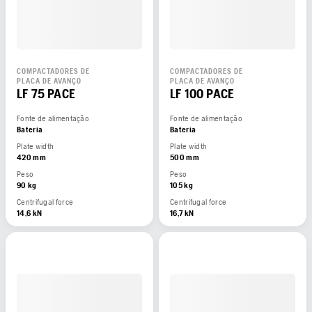
COMPACTADORES DE
COMPACTADORES DE
PLACA DE AVANÇO
PLACA DE AVANÇO
LF 75 PACE
LF 100 PACE
Fonte de alimentação
Fonte de alimentação
Bateria
Bateria
Plate width
Plate width
420 mm
500 mm
Peso
Peso
90 kg
105 kg
Centrifugal force
Centrifugal force
14,6 kN
16,7 kN