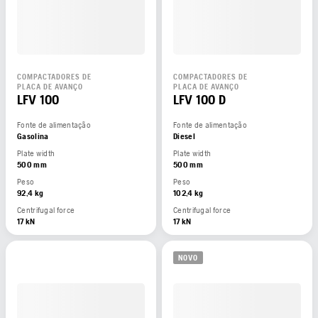
COMPACTADORES DE
COMPACTADORES DE
PLACA DE AVANÇO
PLACA DE AVANÇO
LFV 100
LFV 100 D
Fonte de alimentação
Fonte de alimentação
Gasolina
Diesel
Plate width
Plate width
500 mm
500 mm
Peso
Peso
92,4 kg
102,4 kg
Centrifugal force
Centrifugal force
17 kN
17 kN
NOVO