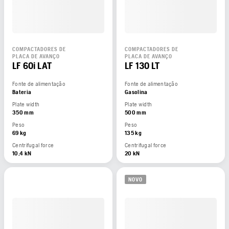
COMPACTADORES DE
COMPACTADORES DE
PLACA DE AVANÇO
PLACA DE AVANÇO
LF 60i LAT
LF 130 LT
Fonte de alimentação
Fonte de alimentação
Bateria
Gasolina
Plate width
Plate width
350 mm
500 mm
Peso
Peso
69 kg
135 kg
Centrifugal force
Centrifugal force
10,4 kN
20 kN
NOVO