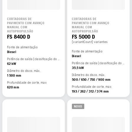
CORTADORAS DE
CORTADORAS DE
PAVIMENTO COM AVANÇO
PAVIMENTO COM AVANÇO
MANUAL COM
MANUAL COM
AUTOPROPULSÃO
AUTOPROPULSÃO
FS 8400 D
FS 5000 D
{variantCount} variantes
Fonte de alimentação
Fonte de alimentação
Diesel
Diesel
Potência de saída (classificação do fabricante)
Potência de saída (classificação do fabricante)
62 kW
35,5 kW
Diâmetro do disco, máx.
Diâmetro do disco, máx.
1 500 mm
500 / 650 / 750 / 900 mm
Profundidade de corte, max
Profundidade de corte, max
620 mm
193 / 262 / 312 / 374 mm
NOVO