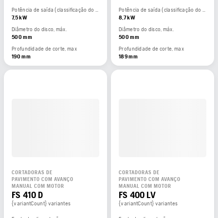
Potência de saída (classificação do fabricante)
Potência de saída (classificação do fabricante)
7,5 kW
8,7 kW
Diâmetro do disco, máx.
Diâmetro do disco, máx.
500 mm
500 mm
Profundidade de corte, max
Profundidade de corte, max
190 mm
189 mm
CORTADORAS DE
CORTADORAS DE
PAVIMENTO COM AVANÇO
PAVIMENTO COM AVANÇO
MANUAL COM MOTOR
MANUAL COM MOTOR
FS 410 D
FS 400 LV
{variantCount} variantes
{variantCount} variantes