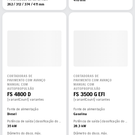
410 mm
262 / 312 / 374 / 411 mm
CORTADORAS DE
CORTADORAS DE
PAVIMENTO COM AVANÇO
PAVIMENTO COM AVANÇO
MANUAL COM
MANUAL COM
AUTOPROPULSÃO
AUTOPROPULSÃO
FS 4800 D
FS 3500 G EFI
{variantCount} variantes
{variantCount} variantes
Fonte de alimentação
Fonte de alimentação
Diesel
Gasolina
Potência de saída (classificação do fabricante)
Potência de saída (classificação do fabricante)
35 kW
28,3 kW
Diâmetro do disco, máx.
Diâmetro do disco, máx.