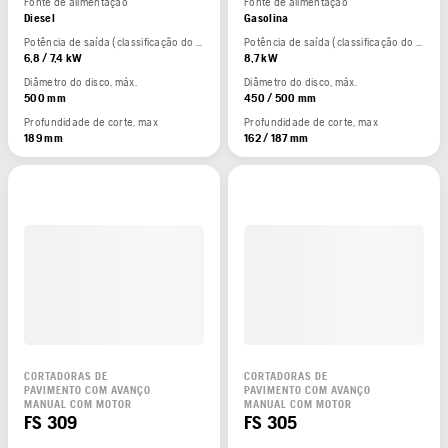
Fonte de alimentação
Fonte de alimentação
Diesel
Gasolina
Potência de saída (classificação do fabricante)
Potência de saída (classificação do fabricante)
6,8 / 7,4 kW
8,7 kW
Diâmetro do disco, máx.
Diâmetro do disco, máx.
500 mm
450 / 500 mm
Profundidade de corte, max
Profundidade de corte, max
189 mm
162 / 187 mm
CORTADORAS DE
CORTADORAS DE
PAVIMENTO COM AVANÇO
PAVIMENTO COM AVANÇO
MANUAL COM MOTOR
MANUAL COM MOTOR
FS 309
FS 305