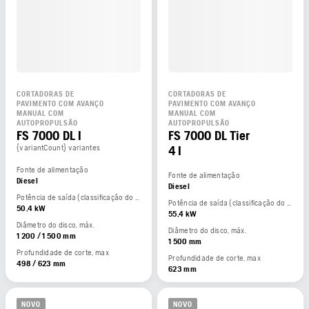
CORTADORAS DE
CORTADORAS DE
PAVIMENTO COM AVANÇO
PAVIMENTO COM AVANÇO
MANUAL COM
MANUAL COM
AUTOPROPULSÃO
AUTOPROPULSÃO
FS 7000 DL I
FS 7000 DL Tier
{variantCount} variantes
4 I
Fonte de alimentação
Fonte de alimentação
Diesel
Diesel
Potência de saída (classificação do fabricante)
Potência de saída (classificação do fabricante)
50,4 kW
55,4 kW
Diâmetro do disco, máx.
Diâmetro do disco, máx.
1 200 / 1 500 mm
1 500 mm
Profundidade de corte, max
Profundidade de corte, max
498 / 623 mm
623 mm
NOVO
NOVO