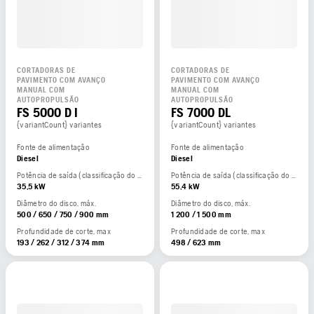
CORTADORAS DE
CORTADORAS DE
PAVIMENTO COM AVANÇO
PAVIMENTO COM AVANÇO
MANUAL COM
MANUAL COM
AUTOPROPULSÃO
AUTOPROPULSÃO
FS 5000 D I
FS 7000 DL
{variantCount} variantes
{variantCount} variantes
Fonte de alimentação
Fonte de alimentação
Diesel
Diesel
Potência de saída (classificação do fabricante)
Potência de saída (classificação do fabricante)
35,5 kW
55,4 kW
Diâmetro do disco, máx.
Diâmetro do disco, máx.
500 / 650 / 750 / 900 mm
1 200 / 1 500 mm
Profundidade de corte, max
Profundidade de corte, max
193 / 262 / 312 / 374 mm
498 / 623 mm