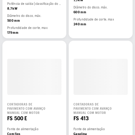
7,5 kW
Potência de saída (classificação do fabricante)
Diâmetro do disco, máx.
8,7 kW
600 mm
Diâmetro do disco, máx.
Profundidade de corte, max
500 mm
240 mm
Profundidade de corte, max
179 mm
CORTADORAS DE
CORTADORAS DE
PAVIMENTO COM AVANÇO
PAVIMENTO COM AVANÇO
MANUAL COM MOTOR
MANUAL COM MOTOR
FS 500 E
FS 413
Fonte de alimentação
Fonte de alimentação
Com fios
Gasolina