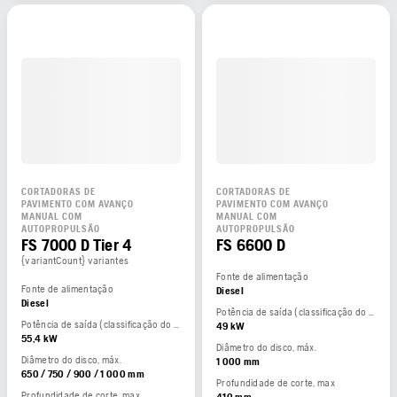
CORTADORAS DE
CORTADORAS DE
PAVIMENTO COM AVANÇO
PAVIMENTO COM AVANÇO
MANUAL COM
MANUAL COM
AUTOPROPULSÃO
AUTOPROPULSÃO
FS 7000 D Tier 4
FS 6600 D
{variantCount} variantes
Fonte de alimentação
Fonte de alimentação
Diesel
Diesel
Potência de saída (classificação do fabricante)
Potência de saída (classificação do fabricante)
49 kW
55,4 kW
Diâmetro do disco, máx.
Diâmetro do disco, máx.
1 000 mm
650 / 750 / 900 / 1 000 mm
Profundidade de corte, max
Profundidade de corte, max