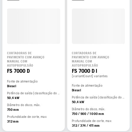
CORTADORAS DE
CORTADORAS DE
PAVIMENTO COM AVANÇO
PAVIMENTO COM AVANÇO
MANUAL COM
MANUAL COM
AUTOPROPULSÃO
AUTOPROPULSÃO
FS 7000 D
FS 7000 D I
{variantCount} variantes
Fonte de alimentação
Fonte de alimentação
Diesel
Diesel
Potência de saída (classificação do fabricante)
Potência de saída (classificação do fabricante)
50,4 kW
50,4 kW
Diâmetro do disco, máx.
Diâmetro do disco, máx.
750 mm
750 / 900 / 1 000 mm
Profundidade de corte, max
Profundidade de corte, max
312 mm
312 / 374 / 411 mm