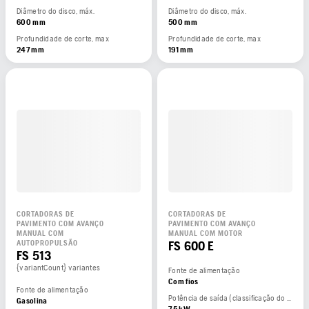
Diâmetro do disco, máx.
Diâmetro do disco, máx.
600 mm
500 mm
Profundidade de corte, max
Profundidade de corte, max
247 mm
191 mm
CORTADORAS DE
CORTADORAS DE
PAVIMENTO COM AVANÇO
PAVIMENTO COM AVANÇO
MANUAL COM
MANUAL COM MOTOR
FS 600 E
AUTOPROPULSÃO
FS 513
{variantCount} variantes
Fonte de alimentação
Com fios
Fonte de alimentação
Potência de saída (classificação do fabricante)
Gasolina