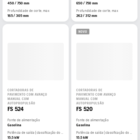
450 / 750 mm
650 / 750 mm
Profundidade de corte, max
Profundidade de corte, max
165 / 305 mm
262 / 312 mm
NOVO
CORTADORAS DE
CORTADORAS DE
PAVIMENTO COM AVANÇO
PAVIMENTO COM AVANÇO
MANUAL COM
MANUAL COM
AUTOPROPULSÃO
AUTOPROPULSÃO
FS 524
FS 520
Fonte de alimentação
Fonte de alimentação
Gasolina
Gasolina
Potência de saída (classificação do fabricante)
Potência de saída (classificação do fabricante)
15,5 kW
15,5 kW