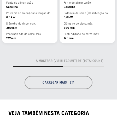
Fonte de alimentação
Fonte de alimentação
Gasolina
Gasolina
Potência de saída (classificação do fabricante)
Potência de saída (classificação do fabricante)
6,3 kW
3,6 kW
Diâmetro do disco, máx.
Diâmetro do disco, máx.
350 mm
350 mm
Profundidade de corte, max
Profundidade de corte, max
122 mm
125 mm
A MOSTRAR {VISIBLECOUNT} DE {TOTALCOUNT}
CARREGAR MAIS
VEJA TAMBÉM NESTA CATEGORIA