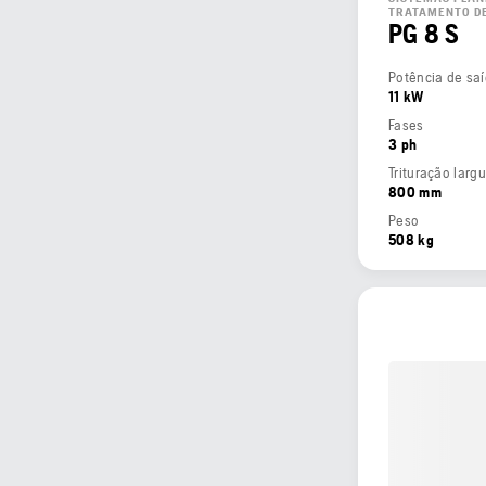
TRATAMENTO DE
PG 8 S
11 kW
Fases
3 ph
Trituração larg
800 mm
Peso
508 kg