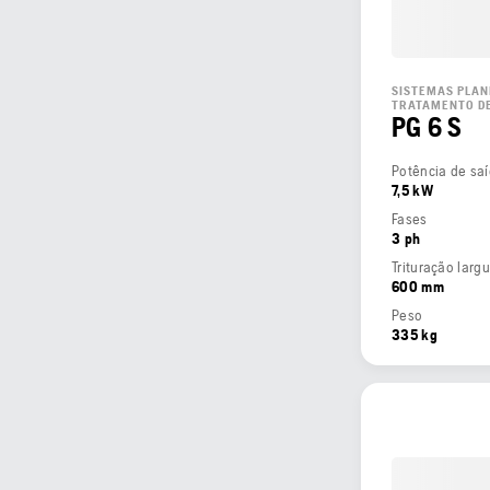
SISTEMAS PLAN
TRATAMENTO DE
PG 6 S
7,5 kW
Fases
3 ph
Trituração larg
600 mm
Peso
335 kg