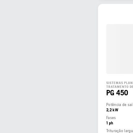
SISTEMAS PLAN
TRATAMENTO DE
PG 450
2,2 kW
Fases
1 ph
Trituração larg