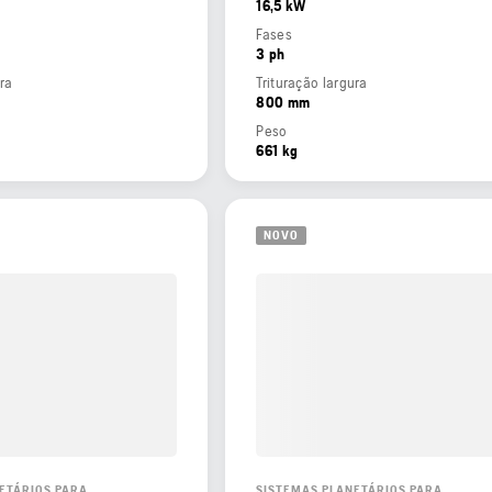
16,5 kW
Fases
3 ph
ura
Trituração largura
800 mm
Peso
661 kg
NOVO
ETÁRIOS PARA
SISTEMAS PLANETÁRIOS PARA