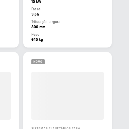
15 kW
Fases
3 ph
Trituração largura
800 mm
Peso
645 kg
NOVO
SISTEMAS PLANETÁRIOS PARA