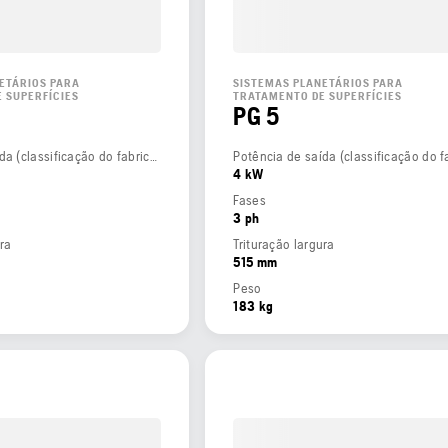
ETÁRIOS PARA
SISTEMAS PLANETÁRIOS PARA
 SUPERFÍCIES
TRATAMENTO DE SUPERFÍCIES
PG 5
Potência de saída (classificação do fabricante)
4 kW
Fases
3 ph
ura
Trituração largura
515 mm
Peso
183 kg