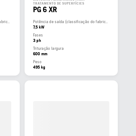
TRATAMENTO DE SUPERFÍCIES
PG 6 XR
Potência de saída (classificação do fabricante)
Potência de saída (classificação do fabricante)
7,5 kW
Fases
3 ph
Trituração largura
600 mm
Peso
495 kg