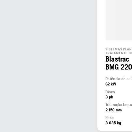
SISTEMAS PLAN
TRATAMENTO DE
Blastrac
BMG 22
62 kW
Fases
3 ph
Trituração larg
2 150 mm
Peso
3 035 kg