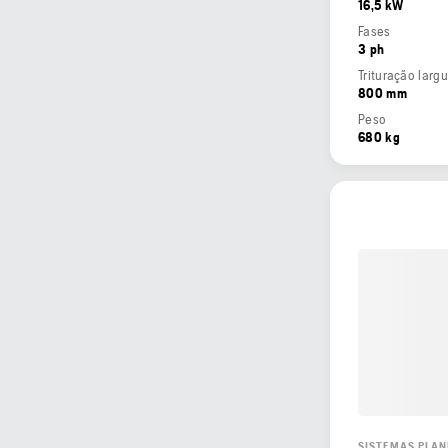
16,5 kW
Fases
3 ph
Trituração larg
800 mm
Peso
680 kg
SISTEMAS PLAN