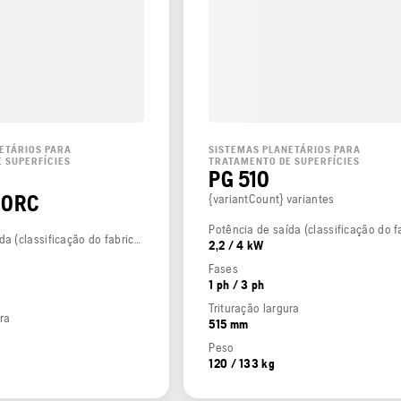
ETÁRIOS PARA
SISTEMAS PLANETÁRIOS PARA
 SUPERFÍCIES
TRATAMENTO DE SUPERFÍCIES
PG 510
00RC
{variantCount} variantes
Potência de saída (classificação do fabricante)
2,2 / 4 kW
Fases
1 ph / 3 ph
Trituração largura
ura
515 mm
Peso
120 / 133 kg