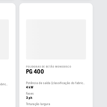
POLIDORAS DE BETÃO MONODISCO
PG 400
Potência de saída (classificação do fabricante)
Potência de saída (classificação do fabricante)
4 kW
Fases
3 ph
Trituração largura