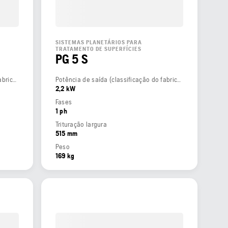
SISTEMAS PLANETÁRIOS PARA
TRATAMENTO DE SUPERFÍCIES
PG 5 S
Potência de saída (classificação do fabricante)
Potência de saída (classificação do fabricante)
2,2 kW
Fases
1 ph
Trituração largura
515 mm
Peso
169 kg