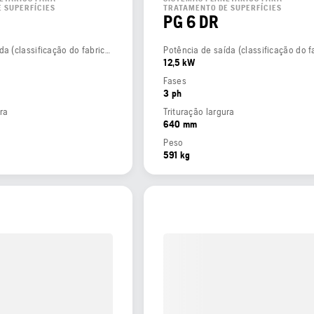
 SUPERFÍCIES
TRATAMENTO DE SUPERFÍCIES
PG 6 DR
Potência de saída (classificação do fabricante)
12,5 kW
Fases
3 ph
ura
Trituração largura
640 mm
Peso
591 kg