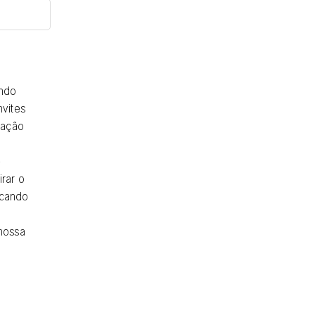
endo
nvites
fação
e
irar o
icando
 nossa