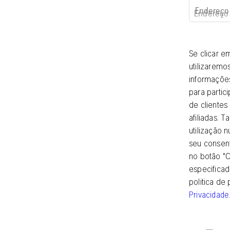
Endereço 
Se clicar e
utilizaremo
informações
para partic
de clientes
afiliadas.
utilização n
seu consen
no botão "C
especificad
politica d
Privacidade