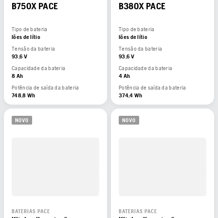
B750X PACE
B380X PACE
Tipo de bateria
Tipo de bateria
Iões de lítio
Iões de lítio
Tensão da bateria
Tensão da bateria
93,6 V
93,6 V
Capacidade da bateria
Capacidade da bateria
8 Ah
4 Ah
Potência de saída da bateria
Potência de saída da bateria
748,8 Wh
374,4 Wh
NOVO
NOVO
BATERIAS PACE
BATERIAS PACE