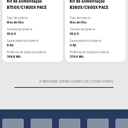
Kit de alimentação
Kit de alimentação
B750X/C1800X PACE
B380X/C900X PACE
Tipo de bateria
Tipo de bateria
Iões de lítio
Iões de lítio
Tensão da bateria
Tensão da bateria
93,6 V
93,6 V
Capacidade da bateria
Capacidade da bateria
8 Ah
4 Ah
Potência de saída da bateria
Potência de saída da bateria
748,8 Wh
374,4 Wh
A MOSTRAR {VISIBLECOUNT} DE {TOTALCOUNT}