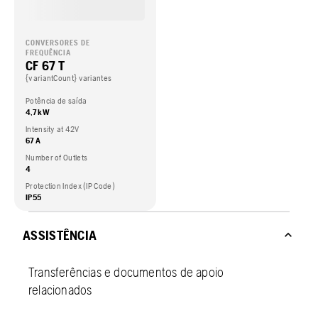
CONVERSORES DE
FREQUÊNCIA
CF 67 T
{variantCount} variantes
Potência de saída
4,7 kW
Intensity at 42V
67 A
Number of Outlets
4
Protection Index (IP Code)
IP55
ASSISTÊNCIA
Transferências e documentos de apoio
relacionados