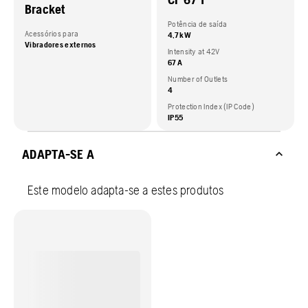
Bracket
Potência de saída
Acessórios para
4,7 kW
Vibradores externos
Intensity at 42V
67 A
Number of Outlets
4
Protection Index (IP Code)
IP55
ADAPTA-SE A
Este modelo adapta-se a estes produtos