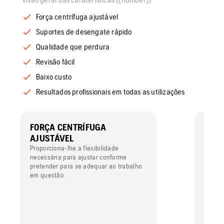
Força centrífuga ajustável
Suportes de desengate rápido
Qualidade que perdura
Revisão fácil
Baixo custo
Resultados profissionais em todas as utilizações
FORÇA CENTRÍFUGA
SUPO
AJUSTÁVEL
RÁPI
Proporciona-lhe a flexibilidade
Pode f
necessária para ajustar conforme
flexibi
pretender para se adequar ao trabalho
atravé
em questão.
rápido