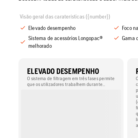
Visão geral das caraterísticas ({number})
Elevado desempenho
Foco n
Sistema de acessórios Longopac®
Gama d
melhorado
ELEVADO DESEMPENHO
O sistema de filtragem em três fases permite
O
que os utilizadores trabalhem durante
c
longos intervalos sem interrupções.
p
u
(
f
q
l