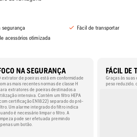
a segurança
Fácil de transportar
e acessórios otimizada
FOCO NA SEGURANÇA
FÁCIL DE
 extrator de poeiras está em conformidade
Graças às suas
om as mais recentes normas de classe H
peso reduzido, o
ara extratores de poeiras destinados a
de transportar.
tilização intensiva. Contém um filtro HEPA
inteligentes, c
com certificação EN1822) separado do pré-
possibilidade d
iltro. Um alarme integrado do filtro indica
ferramentas de
uando é necessário limpar o filtro. A
capacidade de a
impeza pode ser efetuada premindo
duas rodas, sim
apenas um botão.