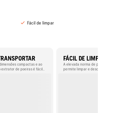
Fácil de limpar
 TRANSPORTAR
FÁCIL DE LIMPAR
 dimensões compactas e ao
A elevada norma de proteção 
 extrator de poeiras é fácil
permite limpar e descontamin
 Determinados detalhes
facilmente.
omo ganchos de elevação, a
e fixar mangueiras, varetas e
 pavimento à máquina, e a
 conduzir graças às suas
plificam o manuseamento.