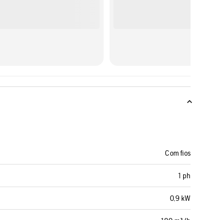
Com fios
1 ph
0,9 kW