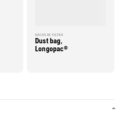
SACOS DE FILTRO
Dust bag,
Longopac®