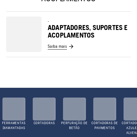
-
ADAPTADORES, SUPORTES E
ACOPLAMENTOS
Saiba mais
FERRAMENTAS
CORTADORAS
PERFURAÇÃO DE
CORTADORAS DE
CORTADO
DIAMANTADAS
BETÃO
PAVIMENTOS
AZULE
ALVEN