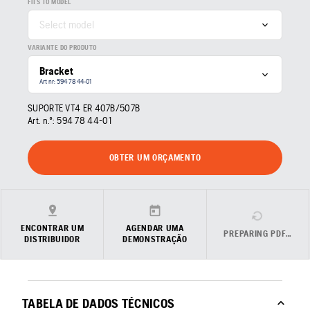
FITS TO MODEL
Select model
VARIANTE DO PRODUTO
Bracket
Art nr: 594 78 44‑01
SUPORTE VT4 ER 407B/507B
Art. n.º:
594 78 44‑01
OBTER UM ORÇAMENTO
ENCONTRAR UM
AGENDAR UMA
PREPARING PDF…
DISTRIBUIDOR
DEMONSTRAÇÃO
TABELA DE DADOS TÉCNICOS