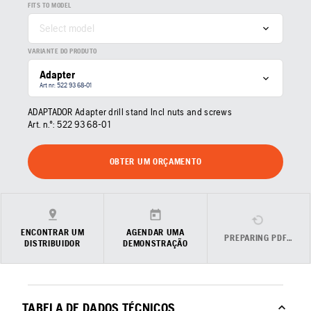
FITS TO MODEL
Select model
VARIANTE DO PRODUTO
Adapter
Art nr: 522 93 68‑01
ADAPTADOR Adapter drill stand Incl nuts and screws
Art. n.º:
522 93 68‑01
OBTER UM ORÇAMENTO
ENCONTRAR UM
AGENDAR UMA
PREPARING PDF…
DISTRIBUIDOR
DEMONSTRAÇÃO
TABELA DE DADOS TÉCNICOS