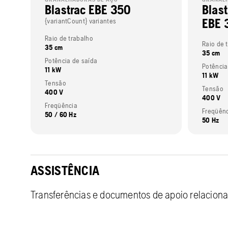
Blastrac EBE 350
Blast
EBE 
{variantCount} variantes
Raio de trabalho
Raio de 
35 cm
35 cm
Potência de saída
Potência
11 kW
11 kW
Tensão
Tensão
400 V
400 V
Freqüência
Freqüên
50 / 60 Hz
50 Hz
ASSISTÊNCIA
Transferências e documentos de apoio relacion