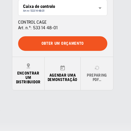
Caixa de controlo
Art nr: 533 14 48‑01
CONTROL CAGE
Art. n.º:
533 14 48‑01
OBTER UM ORÇAMENTO
ENCONTRAR
AGENDAR UMA
PREPARING
UM
DEMONSTRAÇÃO
PDF…
DISTRIBUIDOR