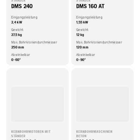
STÄNDER
STÄNDER
DMS 240
DMS 160 AT
Eingangsleistung
Eingangsleistung
2,4 kW
1,55 kW
Gewicht
Gewicht
27,5 kg
12 kg
Max. Bohrkronendurchmesser
Max. Bohrkronendurchmesser
250 mm
120 mm
Abwinkelbar
Abwinkelbar
0-60º
0-90º
KERNBOHRMOTOREN MIT
KERNBOHRMASCHINEN
STÄNDER
BETON