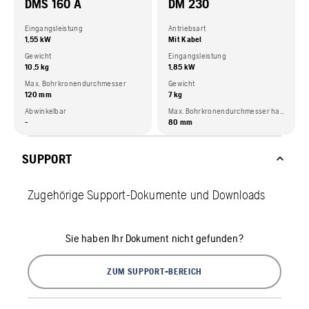
DMS 160 A
DM 230
Eingangsleistung
Antriebsart
1,55 kW
Mit Kabel
Gewicht
Eingangsleistung
10,5 kg
1,85 kW
Max. Bohrkronendurchmesser
Gewicht
120 mm
7 kg
Abwinkelbar
Max. Bohrkronendurchmesser handgeführt
-
80 mm
SUPPORT
Zugehörige Support-Dokumente und Downloads
Sie haben Ihr Dokument nicht gefunden?
ZUM SUPPORT-BEREICH