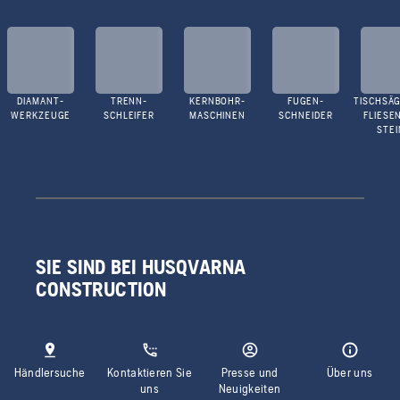
DIAMANT-
TRENN-
KERNBOHR-
FUGEN-
TISCHSÄG
WERKZEUGE
SCHLEIFER
MASCHINEN
SCHNEIDER
FLIESE
STEI
SIE SIND BEI HUSQVARNA
CONSTRUCTION
Händlersuche
Kontaktieren Sie
Presse und
Über uns
uns
Neuigkeiten