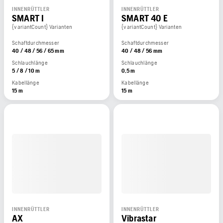
INNENRÜTTLER
INNENRÜTTLER
SMART I
SMART 40 E
{variantCount} Varianten
{variantCount} Varianten
Schaftdurchmesser
Schaftdurchmesser
40 / 48 / 56 / 65 mm
40 / 48 / 56 mm
Schlauchlänge
Schlauchlänge
5 / 8 / 10 m
0,5 m
Kabellänge
Kabellänge
15 m
15 m
INNENRÜTTLER
INNENRÜTTLER
AX
Vibrastar