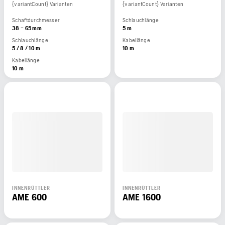
{variantCount} Varianten
{variantCount} Varianten
Schaftdurchmesser
Schlauchlänge
38 – 65 mm
5 m
Schlauchlänge
Kabellänge
5 / 8 / 10 m
10 m
Kabellänge
10 m
INNENRÜTTLER
INNENRÜTTLER
AME 600
AME 1600