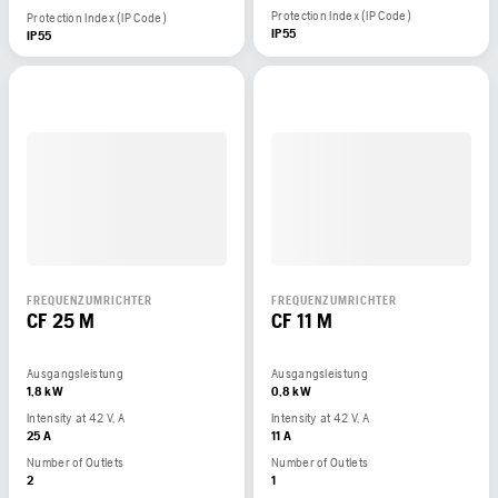
Protection Index (IP Code)
Protection Index (IP Code)
IP55
IP55
FREQUENZUMRICHTER
FREQUENZUMRICHTER
CF 25 M
CF 11 M
Ausgangsleistung
Ausgangsleistung
1,8 kW
0,8 kW
Intensity at 42 V, A
Intensity at 42 V, A
25 A
11 A
Number of Outlets
Number of Outlets
2
1