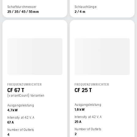
Schaftdurchmesser
Schlauchlänge
25 / 35 / 45 / 55 mm
2 / 4 m
FREQUENZUMRICHTER
FREQUENZUMRICHTER
CF 67 T
CF 25 T
{variantCount} Varianten
Ausgangsleistung
Ausgangsleistung
1,8 kW
4,7 kW
Intensity at 42 V, A
Intensity at 42 V, A
25 A
67 A
Number of Outlets
Number of Outlets
2
4