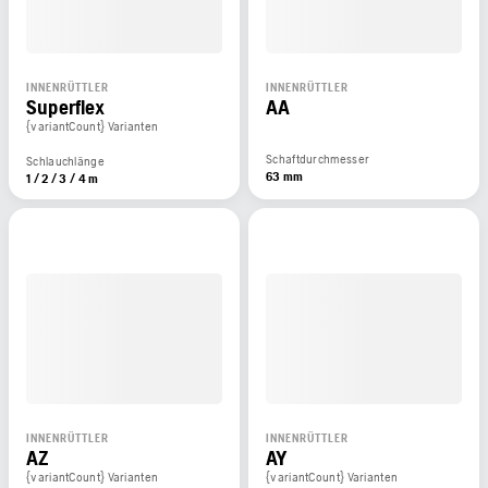
INNENRÜTTLER
INNENRÜTTLER
Superflex
AA
{variantCount} Varianten
Schaftdurchmesser
Schlauchlänge
63 mm
1 / 2 / 3 / 4 m
INNENRÜTTLER
INNENRÜTTLER
AZ
AY
{variantCount} Varianten
{variantCount} Varianten