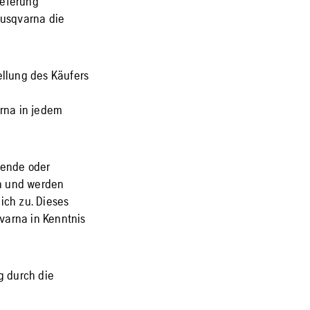
ieferung
Husqvarna die
ellung des Käufers
rna in jedem
hende oder
n und werden
ich zu. Dieses
varna in Kenntnis
g durch die