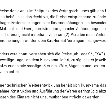
 Preise der jeweils im Zeitpunkt des Vertragsschlusses gültigen
arna behält sich das Recht vor, die Preise entsprechend zu änd
rtrages Kostensenkungen oder Kostenerhöhungen, ins-besonde
 Material- und Energiepreisänderungen oder Veränderungen de
 die Lieferung nicht innerhalb von zwei (2) Monaten nach Vertr
ostenerhöhungen werden dem Käu-fer auf Verlangen nachgewies
anders vereinbart, verstehen sich die Preise „ab Lager"/ „EXW"
eweilige Lager, ab dem Husqvarna liefert, zuzüglich der jewei
tzsteuer sowie sonstiger Steuern, Zölle, Abgaben und Las-ten
lich unfrei.
einer technischen Weiterentwicklung behält sich Husqvarna das
ahme Konstruktion und Ausführung der Waren geringfügig abz
essen des Käufers nicht unzumutbar beeinträchtigt werden.