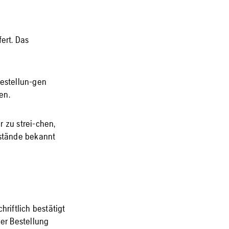
ert. Das
Bestellun-gen
en.
r zu strei-chen,
-stände bekannt
hriftlich bestätigt
der Bestellung