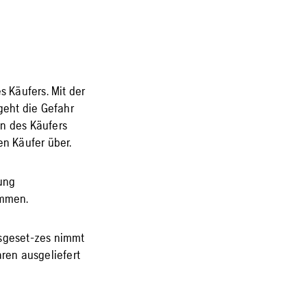
 Käufers. Mit der
geht die Gefahr
on des Käufers
en Käufer über.
dung
immen.
sgeset-zes nimmt
ren ausgeliefert