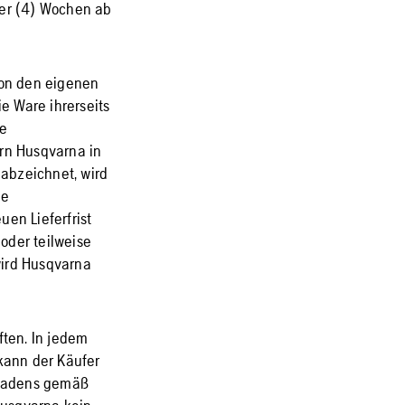
vier (4) Wochen ab
von den eigenen
ie Ware ihrerseits
ie
ern Husqvarna in
 abzeichnet, wird
ie
uen Lieferfrist
oder teilweise
wird Husqvarna
ften. In jedem
 kann der Käufer
chadens gemäß