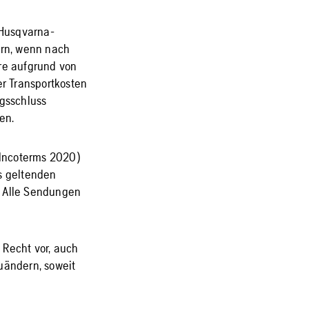
 Husqvarna-
ern, wenn nach
re aufgrund von
r Transportkosten
agsschluss
en.
 (Incoterms 2020)
ls geltenden
. Alle Sendungen
 Recht vor, auch
uändern, soweit