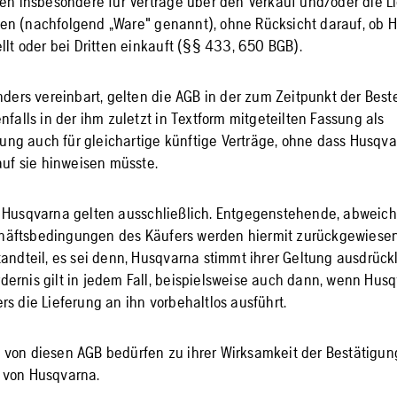
ten insbesondere für Verträge über den Verkauf und/oder die L
en (nachfolgend „Ware" genannt), ohne Rücksicht darauf, ob 
llt oder bei Dritten einkauft (§§ 433, 650 BGB).
anders vereinbart, gelten die AGB in der zum Zeitpunkt der Best
nfalls in der ihm zuletzt in Textform mitgeteilten Fassung als
ng auch für gleichartige künftige Verträge, ohne dass Husqva
auf sie hinweisen müsste.
n Husqvarna gelten ausschließlich. Entgegenstehende, abweic
äftsbedingungen des Käufers werden hiermit zurückgewiese
tandteil, es sei denn, Husqvarna stimmt ihrer Geltung ausdrückl
ernis gilt in jedem Fall, beispielsweise auch dann, wenn Husq
rs die Lieferung an ihn vorbehaltlos ausführt.
von diesen AGB bedürfen zu ihrer Wirksamkeit der Bestätigun
 von Husqvarna.