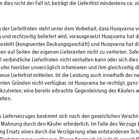
dies nicht der Fall ist, beträgt die Lieferfrist mindestens ca. 
g der Lieferfristen steht unter dem Vorbehalt, dass Husqvarna 
g und rechtzeitig beliefert wird, vorausgesetzt Husqvarna hat d
stellt (kongruentes Deckungsgeschäft) und Husqvarna hat d
en auf Seiten der eigenen Lieferanten nicht zu vertreten. Sof
 verbindliche Lieferfristen nicht einhalten kann oder sich dies
fer hierüber unverzüglich informieren und ihm gleichzeitig d
neue Lieferfrist mitteilen. Ist die Leistung auch innerhalb der ne
ten Gründen nicht verfügbar, ist Husqvarna be-rechtigt, ganz 
kzutreten; eine bereits erbrachte Gegenleistung des Käufers 
atten.
des Lieferverzuges bestimmt sich nach den gesetzlichen Vorschri
ne Mahnung durch den Käufer erforderlich. Im Falle des Verzugs
ung Ersatz eines durch die Verzögerung etwa entstandenen S