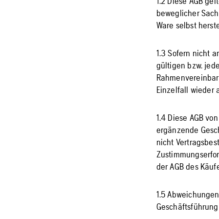
1.2 Diese AGB gel
beweglicher Sach
Ware selbst herste
1.3 Sofern nicht 
gültigen bzw. jede
Rahmenvereinbaru
Einzelfall wieder 
1.4 Diese AGB vo
ergänzende Gesch
nicht Vertragsbes
Zustimmungserford
der AGB des Käufe
1.5 Abweichungen 
Geschäftsführung