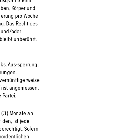
Husqvarna kein
Leben, Körper und
eferung pro Woche
ng. Das Recht des
n und/oder
leibt unberührt.
ks, Aus-sperrung,
örungen,
vernünftigerweise
rfrist angemessen.
 Partei.
i (3) Monate an
-den, ist jede
berechtigt. Sofern
erordentlichen