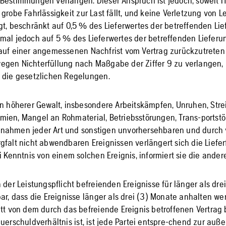
Bestimmungen verlangen. Dieser Anspruch ist jedoch, soweit 
grobe Fahrlässigkeit zur Last fällt, und keine Verletzung von 
gt, beschränkt auf 0,5 % des Lieferwertes der betreffenden Li
mal jedoch auf 5 % des Lieferwertes der betreffenden Lieferu
lauf einer angemessenen Nachfrist vom Vertrag zurückzutrete
gen Nichterfüllung nach Maßgabe der Ziffer 9 zu verlangen, b
 die gesetzlichen Regelungen.
en höherer Gewalt, insbesondere Arbeitskämpfen, Unruhen, Strei
ien, Mangel an Rohmaterial, Betriebsstörungen, Trans-portst
nahmen jeder Art und sonstigen unvorhersehbaren und durch 
gfalt nicht abwendbaren Ereignissen verlängert sich die Liefe
i Kenntnis von einem solchen Ereignis, informiert sie die andere
 der Leistungspflicht befreienden Ereignisse für länger als dre
ar, dass die Ereignisse länger als drei (3) Monate anhalten wer
itt von dem durch das befreiende Ereignis betroffenen Vertrag 
uerschuldverhältnis ist, ist jede Partei entspre-chend zur auß