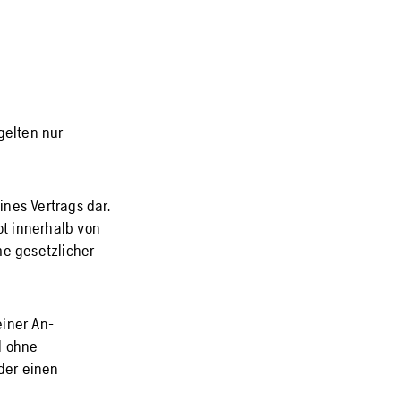
gelten nur
nes Vertrags dar.
t innerhalb von
e gesetzlicher
iner An-
l ohne
der einen