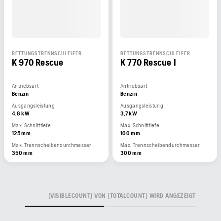
RETTUNGSTRENNSCHLEIFER
RETTUNGSTRENNSCHLEIFER
K 970 Rescue
K 770 Rescue I
Antriebsart
Antriebsart
Benzin
Benzin
Ausgangsleistung
Ausgangsleistung
4,8 kW
3,7 kW
Max. Schnitttiefe
Max. Schnitttiefe
125 mm
100 mm
Max. Trennscheibendurchmesser
Max. Trennscheibendurchmesser
350 mm
300 mm
{VISIBLECOUNT} VON {TOTALCOUNT} WIRD ANGEZEIGT