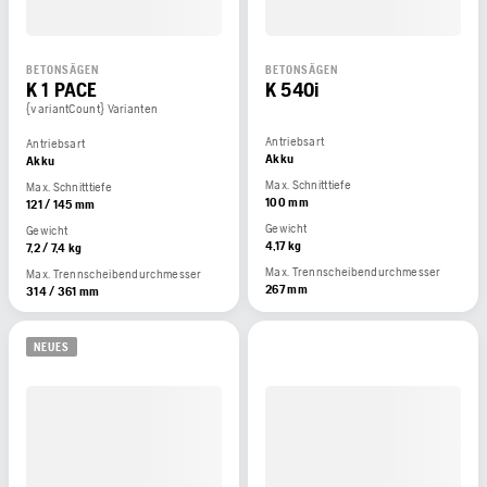
BETONSÄGEN
BETONSÄGEN
K 1 PACE
K 540i
{variantCount} Varianten
Antriebsart
Antriebsart
Akku
Akku
Max. Schnitttiefe
Max. Schnitttiefe
100 mm
121 / 145 mm
Gewicht
Gewicht
4,17 kg
7,2 / 7,4 kg
Max. Trennscheibendurchmesser
Max. Trennscheibendurchmesser
267 mm
314 / 361 mm
NEUES