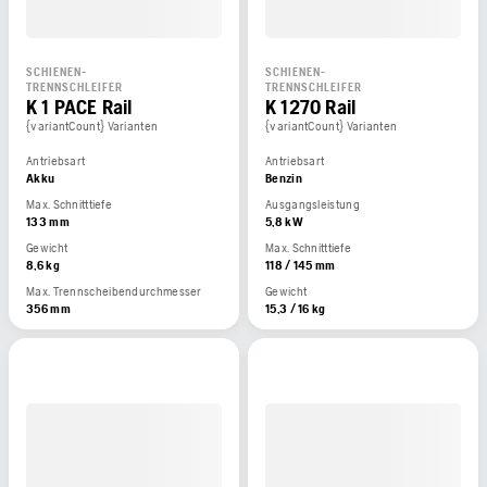
SCHIENEN-
SCHIENEN-
TRENNSCHLEIFER
TRENNSCHLEIFER
K 1 PACE Rail
K 1270 Rail
{variantCount} Varianten
{variantCount} Varianten
Antriebsart
Antriebsart
Akku
Benzin
Max. Schnitttiefe
Ausgangsleistung
133 mm
5,8 kW
Gewicht
Max. Schnitttiefe
8,6 kg
118 / 145 mm
Max. Trennscheibendurchmesser
Gewicht
356 mm
15,3 / 16 kg