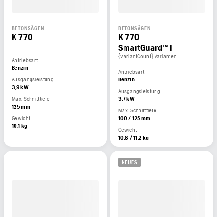
BETONSÄGEN
BETONSÄGEN
K 770
K 770
SmartGuard™ I
{variantCount} Varianten
Antriebsart
Benzin
Antriebsart
Ausgangsleistung
Benzin
3,9 kW
Ausgangsleistung
Max. Schnitttiefe
3,7 kW
125 mm
Max. Schnitttiefe
Gewicht
100 / 125 mm
10,1 kg
Gewicht
10,8 / 11,2 kg
NEUES