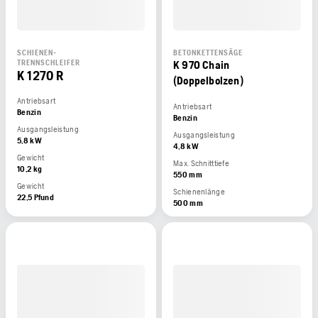
SCHIENEN-
BETONKETTENSÄGE
TRENNSCHLEIFER
K 970 Chain
K 1270 R
(Doppelbolzen)
Antriebsart
Antriebsart
Benzin
Benzin
Ausgangsleistung
Ausgangsleistung
5,8 kW
4,8 kW
Gewicht
Max. Schnitttiefe
10,2 kg
550 mm
Gewicht
Schienenlänge
22,5 Pfund
500 mm