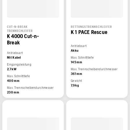
CUT-N-BREAK
RETTUNGSTRENNSCHLEIFER
K 1 PACE Rescue
TRENNSCHLEIFER
K 4000 Cut-n-
Break
Antriebsart
Akku
Antriebsart
Mit Kabel
Max. Schnitttiefe
145 mm
Eingangsleistung
2,7 kW
Max. Trennscheibendurchmesser
361 mm
Max. Schnitttiefe
400 mm
Gewicht
7,9 kg
Max. Trennscheibendurchmesser
230 mm