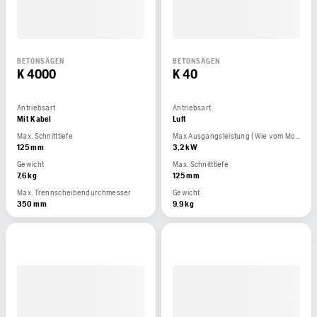
BETONSÄGEN
BETONSÄGEN
K 4000
K 40
Antriebsart
Antriebsart
Mit Kabel
Luft
Max. Schnitttiefe
Max Ausgangsleistung (Wie vom Motorhersteller angegeben)
125 mm
3,2 kW
Gewicht
Max. Schnitttiefe
7,6 kg
125 mm
Max. Trennscheibendurchmesser
Gewicht
350 mm
9,9 kg