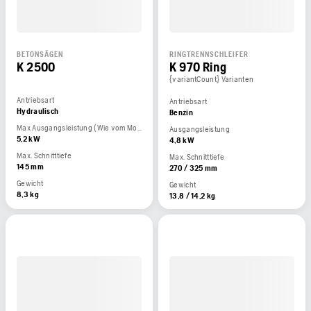
BETONSÄGEN
RINGTRENNSCHLEIFER
K 2500
K 970 Ring
{variantCount} Varianten
Antriebsart
Antriebsart
Hydraulisch
Benzin
Max Ausgangsleistung (Wie vom Motorhersteller angegeben)
Ausgangsleistung
5,2 kW
4,8 kW
Max. Schnitttiefe
Max. Schnitttiefe
145 mm
270 / 325 mm
Gewicht
Gewicht
8,3 kg
13,8 / 14,2 kg