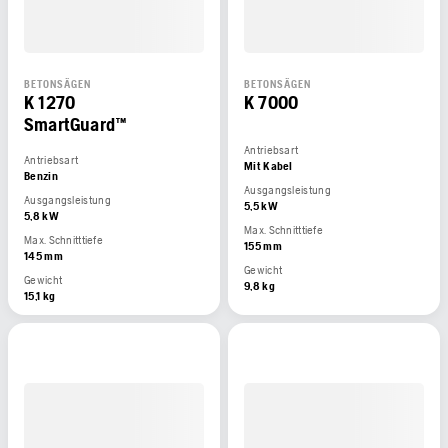
BETONSÄGEN
BETONSÄGEN
K 1270
K 7000
SmartGuard™
Antriebsart
Antriebsart
Mit Kabel
Benzin
Ausgangsleistung
Ausgangsleistung
5,5 kW
5,8 kW
Max. Schnitttiefe
Max. Schnitttiefe
155 mm
145 mm
Gewicht
Gewicht
9,8 kg
15,1 kg