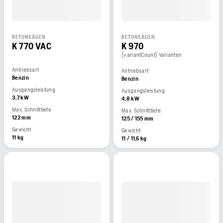
BETONSÄGEN
BETONSÄGEN
K 770 VAC
K 970
{variantCount} Varianten
Antriebsart
Antriebsart
Benzin
Benzin
Ausgangsleistung
Ausgangsleistung
3,7 kW
4,8 kW
Max. Schnitttiefe
Max. Schnitttiefe
122 mm
125 / 155 mm
Gewicht
Gewicht
11 kg
11 / 11,6 kg