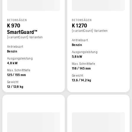
BETONSÄGEN
BETONSÄGEN
K 970
K 1270
SmartGuard™
{variantCount} Varianten
{variantCount} Varianten
Antriebsart
Benzin
Antriebsart
Benzin
Ausgangsleistung
5,8 kW
Ausgangsleistung
4,8 kW
Max. Schnitttiefe
118 / 145 mm
Max. Schnitttiefe
125 / 155 mm
Gewicht
13,6 / 14,2 kg
Gewicht
12 / 12,8 kg