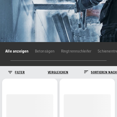
Alle anzeigen
Betonsägen
Ringtrennschleifer
Schienentr
FILTER
VERGLEICHEN
SORTIEREN NACH