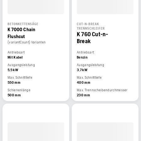
BETONKETTENSÄGE
CUT-N-BREAK
K 7000 Chain
TRENNSCHLEIFER
K 760 Cut-n-
Flushcut
Break
{variantCount} Varianten
Antriebsart
Antriebsart
Mit Kabel
Benzin
Ausgangsleistung
Ausgangsleistung
5,5 kW
3,7 kW
Max. Schnitttiefe
Max. Schnitttiefe
550 mm
400 mm
Schienenlänge
Max. Trennscheibendurchmesser
500 mm
230 mm