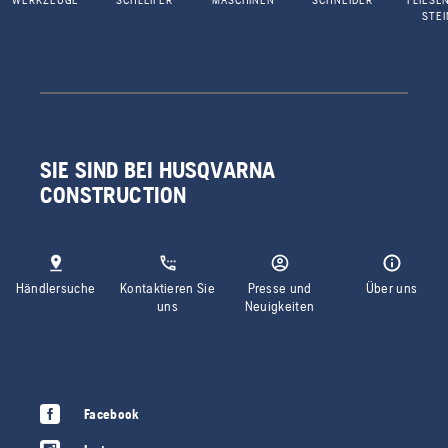
WERKZEUGE
SCHLEIFER
MASCHINEN
SCHNEIDER
FLIESE
STEI
SIE SIND BEI HUSQVARNA
CONSTRUCTION
Händlersuche
Kontaktieren Sie
Presse und
Über uns
uns
Neuigkeiten
Facebook