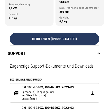
133 mm
Ausgangsleistung
Max. Trennscheibendurchmesser
2,7 kW
356 mm
Gewicht
Gewicht
105 kg
8,6 kg
MEHR LADEN ({PRODUCTSLEFT})
SUPPORT
Zugehörige Support-Dokumente und Downloads
BEDIENUNGSANLEITUNGEN
OM. 100-B380X, 100-B750X. 2023-03
Sprache(n): {languageList}
Veröffentlicht: {date}
Größe: {size}
OM. 100-B380X, 100-B750X. 2023-03