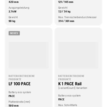
420 mm
121 / 145 mm
Ausgangsleistung
Gewicht
2,7 kW
7,2 / 7,4 kg
Gewicht
Max. Trennscheibendurchmesser
90 kg
314 / 361 mm
NEUES
BATTERIEBETRIEBENE
BATTERIEBETRIEBENE
PRODUKTE
PRODUKTE
LF 100 PACE
K 1 PACE Rail
{variantCount} Varianten
Battery eco system
Battery eco system
PACE
PACE
Plattenbreite (mm)
Max. Schnitttiefe
500 mm