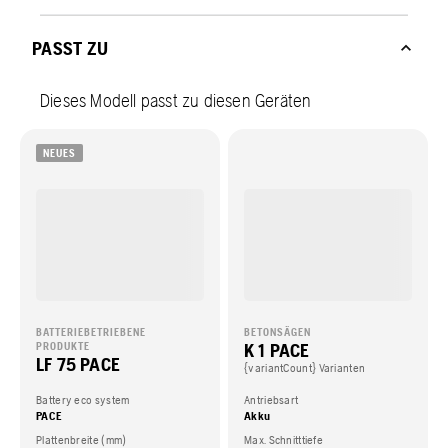
PASST ZU
Dieses Modell passt zu diesen Geräten
NEUES
BATTERIEBETRIEBENE
BETONSÄGEN
K 1 PACE
PRODUKTE
LF 75 PACE
{variantCount} Varianten
Battery eco system
Antriebsart
PACE
Akku
Plattenbreite (mm)
Max. Schnitttiefe