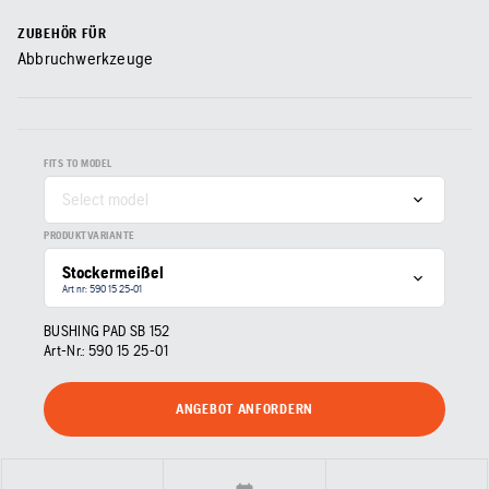
ZUBEHÖR FÜR
Abbruchwerkzeuge
FITS TO MODEL
Select model
PRODUKTVARIANTE
Stockermeißel
Art nr: 590 15 25‑01
BUSHING PAD SB 152
Art-Nr.:
590 15 25‑01
ANGEBOT ANFORDERN