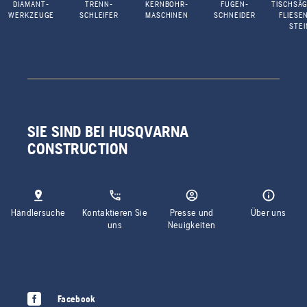
DIAMANT-
TRENN-
KERNBOHR-
FUGEN-
TISCHSÄG
WERKZEUGE
SCHLEIFER
MASCHINEN
SCHNEIDER
FLIESE
STEI
SIE SIND BEI HUSQVARNA
CONSTRUCTION
Händlersuche
Kontaktieren Sie
Presse und
Über uns
uns
Neuigkeiten
Facebook