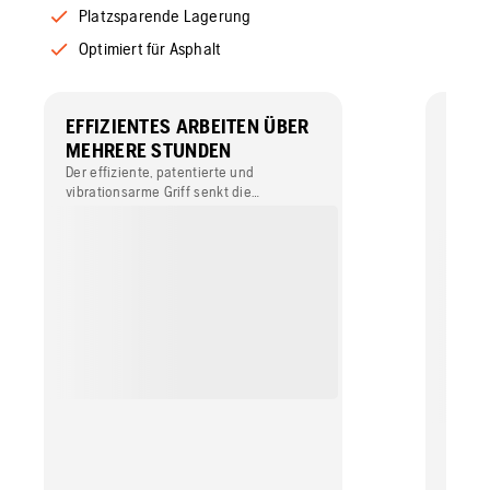
Platzsparende Lagerung
Optimiert für Asphalt
EFFIZIENTES ARBEITEN ÜBER
EINF
MEHRERE STUNDEN
HER
ERGE
Der effiziente, patentierte und
vibrationsarme Griff senkt die
Das Be
Vibrationspegel unter 2 m/s² und
verhin
ermöglicht Ihnen stundenlanges
dem he
ermüdungsfreies Arbeiten, ohne dass
verbra
dabei die gesetzlichen Grenzwerte
Wasser
überschritten werden.
Wasser