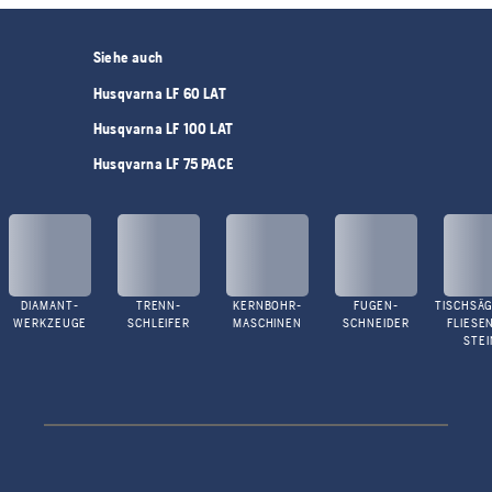
Siehe auch
Husqvarna LF 60 LAT
Husqvarna LF 100 LAT
Husqvarna LF 75 PACE
DIAMANT-
TRENN-
KERNBOHR-
FUGEN-
TISCHSÄG
WERKZEUGE
SCHLEIFER
MASCHINEN
SCHNEIDER
FLIESE
STEI