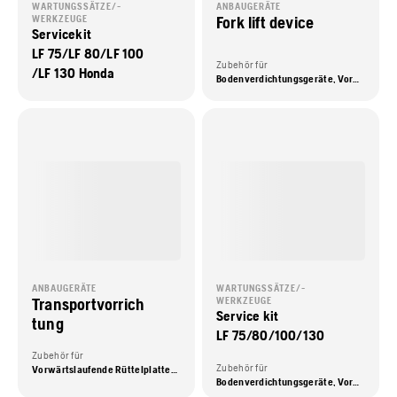
WARTUNGSSÄTZE/-
ANBAUGERÄTE
Fork lift device
WERKZEUGE
Servicekit
LF 75/LF 80/LF 100
Zubehör für
/LF 130 Honda
Bodenverdichtungsgeräte, Vorwärtslaufende Rüttelplatten
ANBAUGERÄTE
WARTUNGSSÄTZE/-
Transportvorrich
WERKZEUGE
Service kit
tung
LF 75/80/100/130
Zubehör für
Zubehör für
Vorwärtslaufende Rüttelplatten, Reversierbare Rüttelplatten, Stampfer
Bodenverdichtungsgeräte, Vorwärtslaufende Rüttelplatten, Reversierbare Rüttelplatten, Stampfer