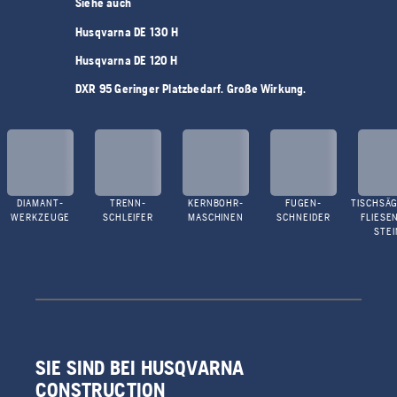
Siehe auch
Husqvarna DE 130 H
Husqvarna DE 120 H
DXR 95 Geringer Platzbedarf. Große Wirkung.
DIAMANT-
TRENN-
KERNBOHR-
FUGEN-
TISCHSÄG
WERKZEUGE
SCHLEIFER
MASCHINEN
SCHNEIDER
FLIESE
STEI
SIE SIND BEI HUSQVARNA
CONSTRUCTION