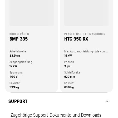
BODENFRÄSEN
PLANETENSCHLEIFMASCHINEN
BMP 335
HTC 950 RX
Arbeitsbreite
Max Ausgangsleistung (Wie vom Motorhersteller angegeben)
33,5 cm
15 kW
Ausgangsleistung
Phasen
12 kW
3 ph
Spannung
Schleifbreite
400 V
920 mm
Gewicht
Gewicht
393 kg
600 kg
SUPPORT
Zugehörige Support-Dokumente und Downloads