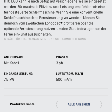
HTC D80 kann je nach Setup auf verschiedene Weise eingesetzt
werden. Für maximale Effizienz und Leistung empfehlen wir eine
ferngesteuerte Schleifmaschine. Wenn Sie eine konventionelle
Schleifmaschine ohne Fernsteuerung verwenden, können Sie
dennoch vom zweifachen Longopac® profitieren oder die
optionale Fernsteuerung nutzen, um den Staubabsauger aus der
Ferne ein- und auszuschalten.
GERÄTE FÜR STAUBMANAGEMENT UND SCHLAMMBESEITIGUNG
ANTRIEBSART
PHASEN
Mit Kabel
3 ph
EINGANGSLEISTUNG
LUFTSTROM, M3/H
7.5
kW
500
m³/h
Produktvariante
ALLE ANZEIGEN