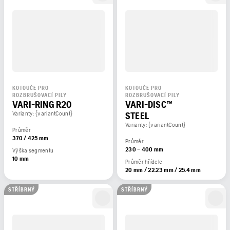
KOTOUČE PRO
KOTOUČE PRO
ROZBRUŠOVACÍ PILY
ROZBRUŠOVACÍ PILY
VARI-RING R20
VARI-DISC™
Varianty: {variantCount}
STEEL
Varianty: {variantCount}
Průměr
370 / 425 mm
Průměr
230 – 400 mm
Výška segmentu
10 mm
Průměr hřídele
20 mm / 22.23 mm / 25.4 mm
STŘÍBRNÝ
STŘÍBRNÝ