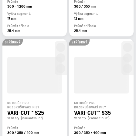
Průměr
Průměr
300 – 1 200 mm
300 / 350 mm
Výška segmentu
Výška segmentu
17 mm
12 mm
Průměr hřídele
Průměr hřídele
25.4 mm
25.4 mm
STŘÍBRNÝ
STŘÍBRNÝ
KOTOUČE PRO
KOTOUČE PRO
ROZBRUŠOVACÍ PILY
ROZBRUŠOVACÍ PILY
VARI-CUT™ S25
VARI-CUT™ S35
Varianty: {variantCount}
Varianty: {variantCount}
Průměr
Průměr
300 / 350 / 400 mm
300 / 350 / 400 mm