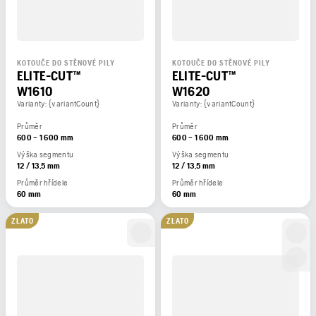
KOTOUČE DO STĚNOVÉ PILY
KOTOUČE DO STĚNOVÉ PILY
ELITE-CUT™
ELITE-CUT™
W1610
W1620
Varianty: {variantCount}
Varianty: {variantCount}
Průměr
Průměr
600 – 1 600 mm
600 – 1 600 mm
Výška segmentu
Výška segmentu
12 / 13,5 mm
12 / 13,5 mm
Průměr hřídele
Průměr hřídele
60 mm
60 mm
ZLATO
ZLATO