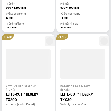
Průměr
Průměr
500 – 1 200 mm
500 – 800 mm
Výška segmentu
Výška segmentu
17 mm
14 mm
Průměr hřídele
Průměr hřídele
25.4 mm
25.4 mm
ZLATO
ZLATO
KOTOUČE PRO SPÁROVÉ
KOTOUČE PRO SPÁROVÉ
ŘEZAČE
ŘEZAČE
ELITE-CUT™ HEGER®
ELITE-CUT™ HEGER®
TX200
TXX30
Varianty: {variantCount}
Varianty: {variantCount}