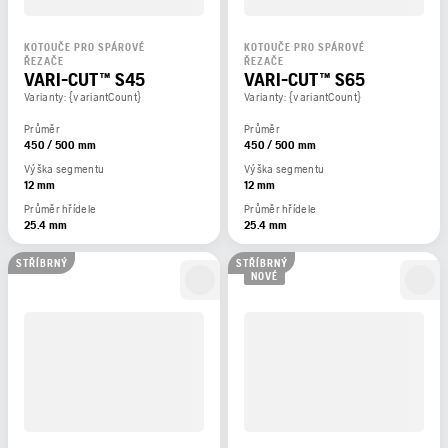
KOTOUČE PRO SPÁROVÉ
KOTOUČE PRO SPÁROVÉ
ŘEZAČE
ŘEZAČE
VARI-CUT™ S45
VARI-CUT™ S65
Varianty: {variantCount}
Varianty: {variantCount}
Průměr
Průměr
450 / 500 mm
450 / 500 mm
Výška segmentu
Výška segmentu
12 mm
12 mm
Průměr hřídele
Průměr hřídele
25.4 mm
25.4 mm
STŘÍBRNÝ
STŘÍBRNÝ
NOVÉ