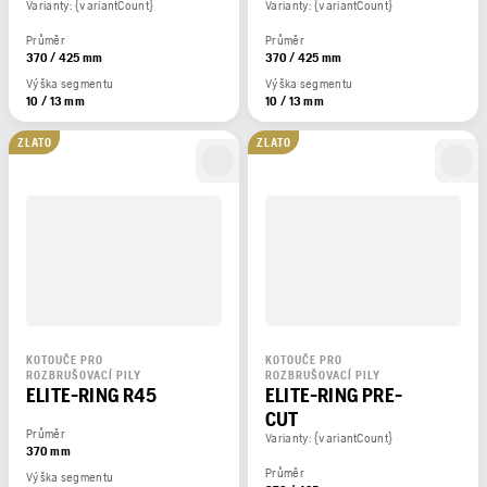
Varianty: {variantCount}
Varianty: {variantCount}
Průměr
Průměr
370 / 425 mm
370 / 425 mm
Výška segmentu
Výška segmentu
10 / 13 mm
10 / 13 mm
ZLATO
ZLATO
KOTOUČE PRO
KOTOUČE PRO
ROZBRUŠOVACÍ PILY
ROZBRUŠOVACÍ PILY
ELITE-RING R45
ELITE-RING PRE-
CUT
Průměr
Varianty: {variantCount}
370 mm
Průměr
Výška segmentu