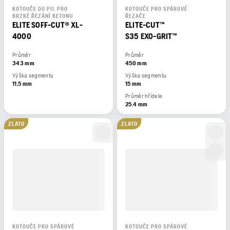
KOTOUČE DO PIL PRO
KOTOUČE PRO SPÁROVÉ
BRZKÉ ŘEZÁNÍ BETONU
ŘEZAČE
ELITE SOFF-CUT® XL-
ELITE-CUT™
4000
S35 EXO-GRIT™
Průměr
Průměr
343 mm
450 mm
Výška segmentu
Výška segmentu
11,5 mm
15 mm
Průměr hřídele
25.4 mm
ZLATO
ZLATO
KOTOUČE PRO SPÁROVÉ
KOTOUČE PRO SPÁROVÉ