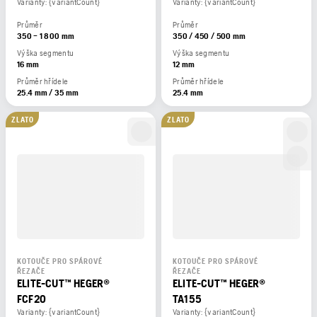
Varianty: {variantCount}
Varianty: {variantCount}
Průměr
Průměr
350 – 1 800 mm
350 / 450 / 500 mm
Výška segmentu
Výška segmentu
16 mm
12 mm
Průměr hřídele
Průměr hřídele
25.4 mm / 35 mm
25.4 mm
ZLATO
ZLATO
KOTOUČE PRO SPÁROVÉ
KOTOUČE PRO SPÁROVÉ
ŘEZAČE
ŘEZAČE
ELITE-CUT™ HEGER®
ELITE-CUT™ HEGER®
FCF20
TA155
Varianty: {variantCount}
Varianty: {variantCount}