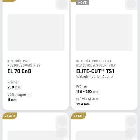
NOVÉ
KOTOUČE PRO
KOTOUČE PRO PILY NA
ROZBRUŠOVACÍ PILY
DLAŽDICE A STOLNÍ PILY
EL 70 CnB
ELITE-CUT™ TS1
Varianty: {variantCount}
Průměr
Průměr
230 mm
180 – 350 mm
Výška segmentu
Průměr hřídele
11 mm
25.4 mm
ZLATO
ZLATO