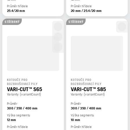
Průměr hřídele
Průměr hřídele
25.4/20 mm
20 mm / 25.4/20 mm
STŘÍBRNÝ
STŘÍBRNÝ
KOTOUČE PRO
KOTOUČE PRO
ROZBRUŠOVACÍ PILY
ROZBRUŠOVACÍ PILY
VARI-CUT™ S65
VARI-CUT™ S85
Varianty: {variantCount}
Varianty: {variantCount}
Průměr
Průměr
300 / 350 / 400 mm
300 / 350 / 400 mm
Výška segmentu
Výška segmentu
12 mm
10 mm
Průměr hřídele
Průměr hřídele