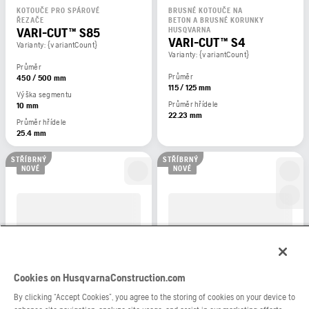
KOTOUČE PRO SPÁROVÉ
BRUSNÉ KOTOUČE NA
ŘEZAČE
BETON A BRUSNÉ KORUNKY
VARI-CUT™ S85
HUSQVARNA
VARI-CUT™ S4
Varianty: {variantCount}
Varianty: {variantCount}
Průměr
Průměr
450 / 500 mm
115 / 125 mm
Výška segmentu
Průměr hřídele
10 mm
22.23 mm
Průměr hřídele
25.4 mm
STŘÍBRNÝ
STŘÍBRNÝ
NOVÉ
NOVÉ
Cookies on HusqvarnaConstruction.com
By clicking “Accept Cookies”, you agree to the storing of cookies on your device to
BRUSNÉ KOTOUČE NA
BRUSNÉ KOTOUČE NA
BETON A BRUSNÉ KORUNKY
BETON A BRUSNÉ KORUNKY