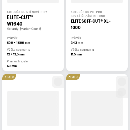
KOTOUČE DO STĚNOVÉ PILY
KOTOUČE DO PIL PRO
ELITE-CUT™
BRZKÉ ŘEZÁNÍ BETONU
ELITE SOFF-CUT® XL-
W1640
1000
Varianty: {variantCount}
Průměr
Průměr
600 – 1 600 mm
343 mm
Výška segmentu
Výška segmentu
12 / 13,5 mm
11,5 mm
Průměr hřídele
60 mm
ZLATO
ZLATO