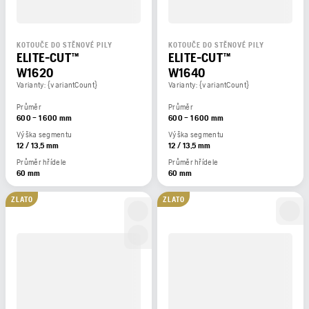
KOTOUČE DO STĚNOVÉ PILY
KOTOUČE DO STĚNOVÉ PILY
ELITE-CUT™
ELITE-CUT™
W1620
W1640
Varianty: {variantCount}
Varianty: {variantCount}
Průměr
Průměr
600 – 1 600 mm
600 – 1 600 mm
Výška segmentu
Výška segmentu
12 / 13,5 mm
12 / 13,5 mm
Průměr hřídele
Průměr hřídele
60 mm
60 mm
ZLATO
ZLATO