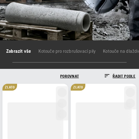
Zobrazit vše
Kotouče pro rozbrušovací pily
Kotouče na dlaždice
POROVNAT
ŘADIT PODLE
ZLATO
ZLATO