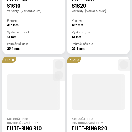
S1610
S1620
Varianty: {variantCount}
Varianty: {variantCount}
Průměr
Průměr
415 mm
415 mm
Výška segmentu
Výška segmentu
13 mm
13 mm
Průměr hřídele
Průměr hřídele
25.4 mm
25.4 mm
ZLATO
ZLATO
KOTOUČE PRO
KOTOUČE PRO
ROZBRUŠOVACÍ PILY
ROZBRUŠOVACÍ PILY
ELITE-RING R10
ELITE-RING R20