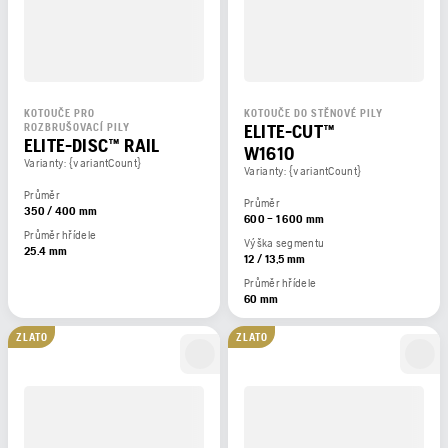
KOTOUČE PRO
KOTOUČE DO STĚNOVÉ PILY
ELITE-CUT™
ROZBRUŠOVACÍ PILY
ELITE-DISC™ RAIL
W1610
Varianty: {variantCount}
Varianty: {variantCount}
Průměr
Průměr
350 / 400 mm
600 – 1 600 mm
Průměr hřídele
Výška segmentu
25.4 mm
12 / 13,5 mm
Průměr hřídele
60 mm
ZLATO
ZLATO