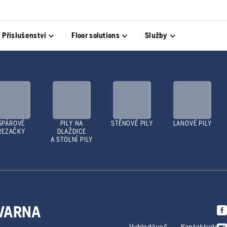
Příslušenství
Floor solutions
Služby
SPÁROVÉ
PILY NA
STĚNOVÉ PILY
LANOVÉ PILY
ŘEZAČKY
DLAŽDICE
A STOLNÍ PILY
QVARNA
Vyhledávač
Kontaktujte