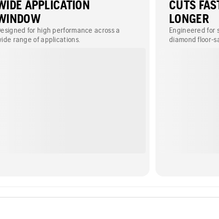
WIDE APPLICATION
CUTS FAS
WINDOW
LONGER
esigned for high performance across a
Engineered for 
ide range of applications.
diamond floor-s
outstanding cu
durability. Ideal
demand maximum
efficiency on th
including reinf