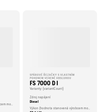
SPÁROVÉ ŘEZAČKY S VLASTNÍM
POHONEM VEDENÉ OBSLUHOU
FS 7000 D I
Varianty: {variantCount}
Zdroj napájení
Diesel
Výkon (hodnota stanovená výrobcem motoru)
Výkon (hodnota stanovená výrobcem motoru)