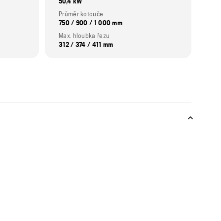
50,4 kW
Průměr kotouče
750 / 900 / 1 000 mm
Max. hloubka řezu
312 / 374 / 411 mm