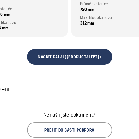
Průměr kotouče
kotouče
750 mm
00 mm
Max. hloubka řezu
ubka řezu
312 mm
74 mm
NAČÍST DALŠÍ ({PRODUCTSLEFT})
žení
Nenašli jste dokument?
PŘEJÍT DO ČÁSTI PODPORA