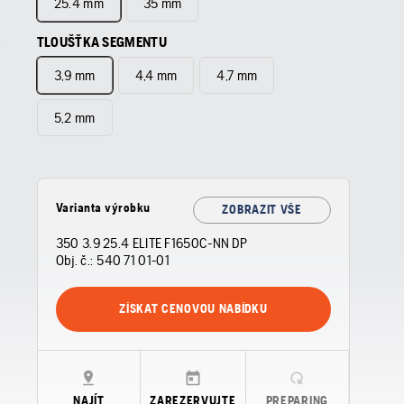
25.4 mm
35 mm
TLOUŠŤKA SEGMENTU
3,9 mm
4,4 mm
4,7 mm
5,2 mm
Varianta výrobku
ZOBRAZIT VŠE
350 3.9 25.4 ELITE F1650C-NN DP
Obj. č.:
540 71 01‑01
ZÍSKAT CENOVOU NABÍDKU
NAJÍT
ZAREZERVUJTE
PREPARING