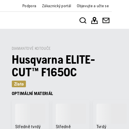
Podpora
Zákaznický portál
Objevujte a učte se
DIAMANTOVÉ KOTOUČE
Husqvarna ELITE-
CUT™ F1650C
Zlato
OPTIMÁLNÍ MATERIÁL
Středně tvrdý
Středně
Tvrdý