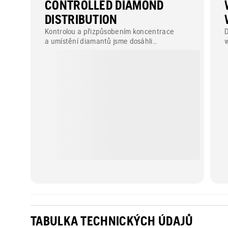
CONTROLLED DIAMOND
DISTRIBUTION
Kontrolou a přizpůsobením koncentrace
D
a umístění diamantů jsme dosáhli
w
konzistentního opotřebovávání kotouče po
celou dobu jeho životnosti. Řezání tak je
okamžité a vždy plynulé, a to od prvního
řezu až po ten poslední.
TABULKA TECHNICKÝCH ÚDAJŮ