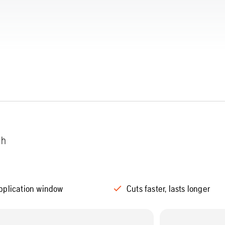
ch
pplication window
Cuts faster, lasts longer