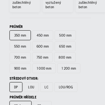
zušlechtěný
vyztužený
zušlechtěný
beton
beton
beton
PRŮMĚR
350 mm
450 mm
500 mm
550 mm
600 mm
650 mm
700 mm
750 mm
800 mm
900 mm
1 000 mm
1 200 mm
STŘEDOVÝ OTVOR:
DP
LOU
LC
LOU/ROG
PRŮMĚR HŘÍDELE