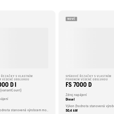
NOVÉ
 ŘEZAČKY S VLASTNÍM
SPÁROVÉ ŘEZAČKY S VLASTNÍM
 VEDENÉ OBSLUHOU
POHONEM VEDENÉ OBSLUHOU
000 D I
FS 7000 D
 {variantCount}
Zdroj napájení
pájení
Diesel
Výkon (hodnota stanovená výrobcem motoru)
50,4 kW