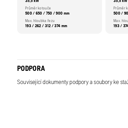
35,5 kW
35,5 kW
Průměr kotouče
Průměr 
500 / 650 / 750 / 900 mm
500 / 9
Max. hloubka řezu
Max. hlo
193 / 262 / 312 / 374 mm
193 / 3
PODPORA
Související dokumenty podpory a soubory ke sta