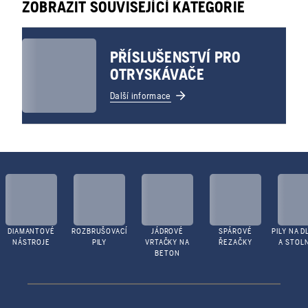
ZOBRAZIT SOUVISEJÍCÍ KATEGORIE
PŘÍSLUŠENSTVÍ PRO
OTRYSKÁVAČE
Další informace
DIAMANTOVÉ
ROZBRUŠOVACÍ
JÁDROVÉ
SPÁROVÉ
PILY NA D
NÁSTROJE
PILY
VRTAČKY NA
ŘEZAČKY
A STOLN
BETON