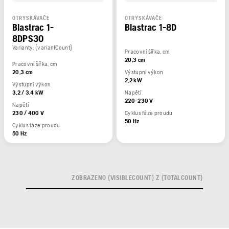
OTRYSKÁVAČE
OTRYSKÁVAČE
Blastrac 1-
Blastrac 1-8D
8DPS30
Varianty: {variantCount}
Pracovní šířka, cm
20,3 cm
Pracovní šířka, cm
20,3 cm
Výstupní výkon
2,2 kW
Výstupní výkon
3,2 / 3,4 kW
Napětí
220-230 V
Napětí
230 / 400 V
Cyklus fáze proudu
50 Hz
Cyklus fáze proudu
50 Hz
ZOBRAZENO {VISIBLECOUNT} Z {TOTALCOUNT}