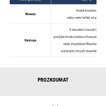
Hrubé broušení
Metoda
nebo velmi lehké otryskáván
K dosažení úrovně CSP-3
použijte brusku betonu Husqvarna s ná
Nástroje
nebo otryskávač Blastrac s mal
ocelovými zrny při maximální rych
PROZKOUMAT