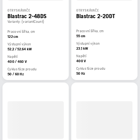
OTRYSKÁVAČE
OTRYSKÁVAČE
Blastrac 2-48DS
Blastrac 2-20DT
Varianty: {variantCount}
Pracovní šířka, cm
Pracovní šířka, cm
55 cm
122 cm
Výstupní výkon
Výstupní výkon
23,1 kW
52,2 / 52,64 kW
Napětí
Napětí
400 V
400 / 460 V
Cyklus fáze proudu
Cyklus fáze proudu
50 Hz
50 / 60 Hz