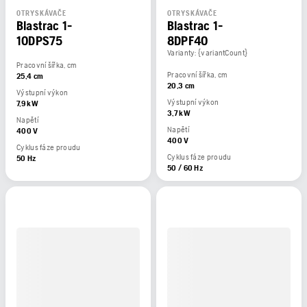
OTRYSKÁVAČE
OTRYSKÁVAČE
Blastrac 1-
Blastrac 1-
10DPS75
8DPF40
Varianty: {variantCount}
Pracovní šířka, cm
Pracovní šířka, cm
25,4 cm
20,3 cm
Výstupní výkon
Výstupní výkon
7,9 kW
3,7 kW
Napětí
Napětí
400 V
400 V
Cyklus fáze proudu
Cyklus fáze proudu
50 Hz
50 / 60 Hz