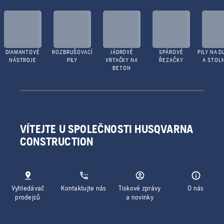
DIAMANTOVÉ
ROZBRUŠOVACÍ
JÁDROVÉ
SPÁROVÉ
PILY NA D
NÁSTROJE
PILY
VRTAČKY NA
ŘEZAČKY
A STOLN
BETON
VÍTEJTE U SPOLEČNOSTI HUSQVARNA
CONSTRUCTION
Vyhledávač
Kontaktujte nás
Tiskové zprávy
O nás
prodejců
a novinky