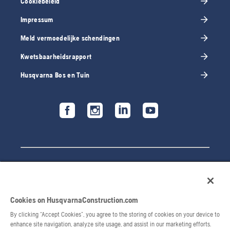
Cookiebeleid
Impressum
Meld vermoedelijke schendingen
Kwetsbaarheidsrapport
Husqvarna Bos en Tuin
Cookies on HusqvarnaConstruction.com
By clicking “Accept Cookies”, you agree to the storing of cookies on your device to
enhance site navigation, analyze site usage, and assist in our marketing efforts.
© 2026 Husqvarna AB. All rights reserved.