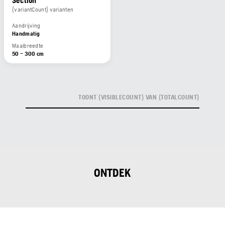
Section
{variantCount} varianten
Aandrijving
Handmatig
Maaibreedte
50 – 300 cm
TOONT {VISIBLECOUNT} VAN {TOTALCOUNT}
ONTDEK