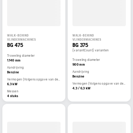
WALK-BEHIND
WALK-BEHIND
VLINDERMACHINES
VLINDERMACHINES
BG 475
BG 375
{variantCount} varianten
Troweling diameter
Troweling diameter
1.140 mm
900 mm
Aandrijving
Aandrijving
Benzine
Benzine
Vermogen (Volgens opgave van de motorfabrikant)
Vermogen (Volgens opgave van de motorfabrikant)
6,3 kW
4,3 / 6,3 kW
Messen
4 stuks