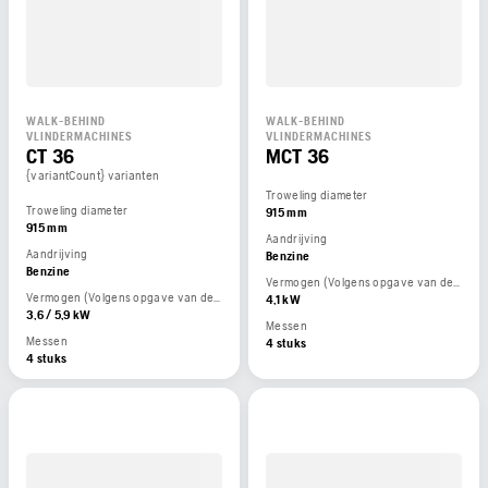
WALK-BEHIND
WALK-BEHIND
VLINDERMACHINES
VLINDERMACHINES
CT 36
MCT 36
{variantCount} varianten
Troweling diameter
Troweling diameter
915 mm
915 mm
Aandrijving
Aandrijving
Benzine
Benzine
Vermogen (Volgens opgave van de motorfabrikant)
Vermogen (Volgens opgave van de motorfabrikant)
4,1 kW
3,6 / 5,9 kW
Messen
Messen
4 stuks
4 stuks