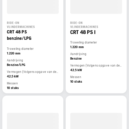
RIDE-ON
RIDE-ON
VLINDERMACHINES
VLINDERMACHINES
CRT 48 PS I
CRT 48 PS
benzine/LPG
Troweling diameter
1.220 mm
Troweling diameter
1.220 mm
Aandrijving
Benzine
Aandrijving
Benzine/LPG
Vermogen (Volgens opgave van de motorfabrikant)
42,5 kW
Vermogen (Volgens opgave van de motorfabrikant)
42,5 kW
Messen
10 stuks
Messen
10 stuks