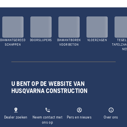
DIAMANTGEREED
DOORSLIJPERS
DIAMANTBOREN
VLOERZAGEN
TEGEL
SCHAPPEN
VOOR BETON
TAFELZA
NE
U BENT OP DE WEBSITE VAN
HUSQVARNA CONSTRUCTION
Dealer zoeken
Neem contact met
Pers en nieuws
Over ons
ons op