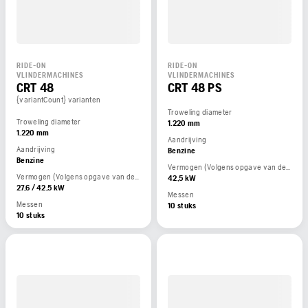
RIDE-ON
RIDE-ON
VLINDERMACHINES
VLINDERMACHINES
CRT 48
CRT 48 PS
{variantCount} varianten
Troweling diameter
Troweling diameter
1.220 mm
1.220 mm
Aandrijving
Aandrijving
Benzine
Benzine
Vermogen (Volgens opgave van de motorfabrikant)
Vermogen (Volgens opgave van de motorfabrikant)
42,5 kW
27,6 / 42,5 kW
Messen
Messen
10 stuks
10 stuks