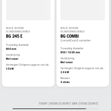
WALK-BEHIND
WALK-BEHIND
VLINDERMACHINES
VLINDERMACHINES
BG 245 E
BG COMBI
{variantCount} varianten
Troweling diameter
Troweling diameter
600 mm
850 / 1.020 mm
Aandrijving
Aandrijving
Met snoer
Met snoer
Vermogen (Volgens opgave van de motorfabrikant)
Vermogen (Volgens opgave van de motorfabrikant)
1,5 kW
2,4 kW
Messen
4 stuks
TOONT {VISIBLECOUNT} VAN {TOTALCOUNT}