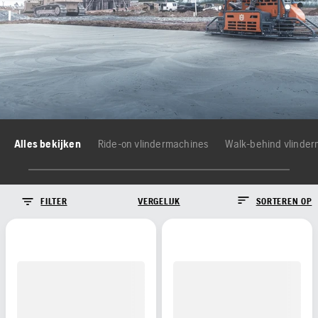
Alles bekijken
Ride-on vlindermachines
Walk-behind vlinde
FILTER
VERGELIJK
SORTEREN OP