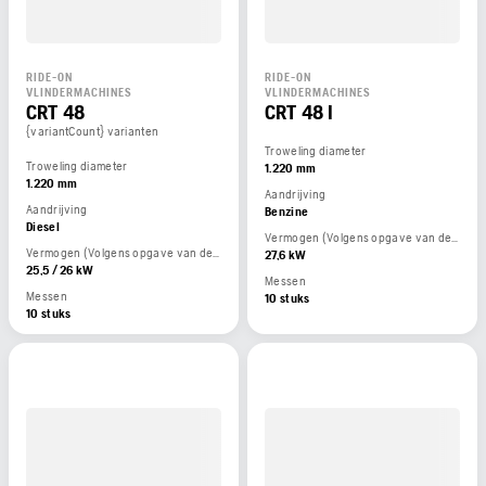
RIDE-ON
RIDE-ON
VLINDERMACHINES
VLINDERMACHINES
CRT 48
CRT 48 I
{variantCount} varianten
Troweling diameter
Troweling diameter
1.220 mm
1.220 mm
Aandrijving
Aandrijving
Benzine
Diesel
Vermogen (Volgens opgave van de motorfabrikant)
Vermogen (Volgens opgave van de motorfabrikant)
27,6 kW
25,5 / 26 kW
Messen
Messen
10 stuks
10 stuks