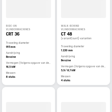
RIDE-ON
WALK-BEHIND
VLINDERMACHINES
VLINDERMACHINES
CRT 36
CT 48
{variantCount} varianten
Troweling diameter
Troweling diameter
915 mm
1.220 mm
Aandrijving
Aandrijving
Benzine
Benzine
Vermogen (Volgens opgave van de motorfabrikant)
Vermogen (Volgens opgave van de motorfabrikant)
16,5 kW
5,9 / 8,7 kW
Messen
Messen
8 stuks
4 stuks