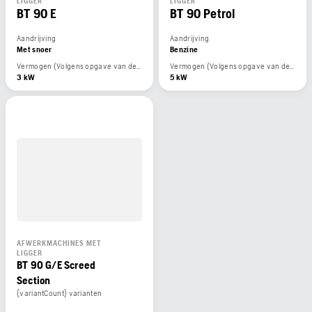
LIGGER
LIGGER
BT 90 E
BT 90 Petrol
Aandrijving
Aandrijving
Met snoer
Benzine
Vermogen (Volgens opgave van de motorfabrikant)
Vermogen (Volgens opgave van de motorfabrikant)
3 kW
5 kW
AFWERKMACHINES MET
LIGGER
BT 90 G/E Screed
Section
{variantCount} varianten