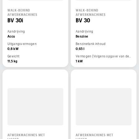
WALK-BEHIND
WALK-BEHIND
AFWERKMACHINES
AFWERKMACHINES
BV 30i
BV 30
Aandrijving
Aandrijving
Accu
Benzine
Uitgangsvermogen
Benzinetank inhoud
0,8 kW
0,65 l
Gewicht
Vermogen (Volgens opgave van de motorfabrikant)
11,5 kg
1 kW
AFWERKMACHINES MET
AFWERKMACHINES MET