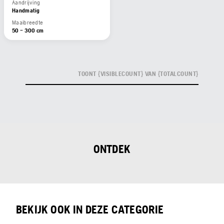
Aandrijving
Handmatig
Maaibreedte
50 – 300 cm
TOONT {VISIBLECOUNT} VAN {TOTALCOUNT}
ONTDEK
BEKIJK OOK IN DEZE CATEGORIE