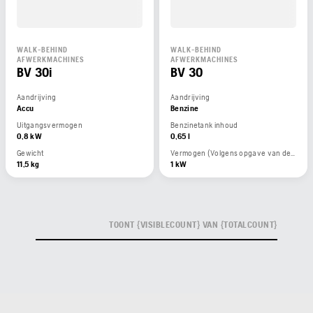
WALK-BEHIND
WALK-BEHIND
AFWERKMACHINES
AFWERKMACHINES
BV 30i
BV 30
Aandrijving
Aandrijving
Accu
Benzine
Uitgangsvermogen
Benzinetank inhoud
0,8 kW
0,65 l
Gewicht
Vermogen (Volgens opgave van de motorfabrikant)
11,5 kg
1 kW
TOONT {VISIBLECOUNT} VAN {TOTALCOUNT}