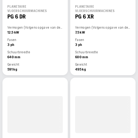
PLANETAIRE
PLANETAIRE
VLOERSCHUURMACHINES
VLOERSCHUURMACHINES
PG 6 DR
PG 6 XR
Vermogen (Volgens opgave van de motorfabrikant)
Vermogen (Volgens opgave van de motorfabrikant)
12,5 kW
7,5 kW
Fasen
Fasen
3 ph
3 ph
Schuurbreedte
Schuurbreedte
640 mm
600 mm
Gewicht
Gewicht
591 kg
495 kg