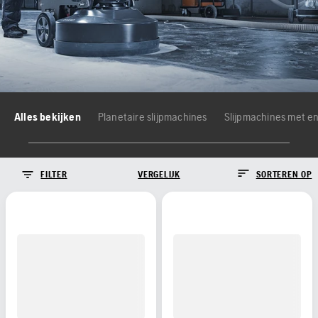
Alles bekijken
Planetaire slijpmachines
Slijpmachines met en
FILTER
VERGELIJK
SORTEREN OP