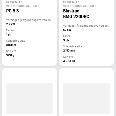
PLANETAIRE
PLANETAIRE
VLOERSCHUURMACHINES
VLOERSCHUURMACHINES
PG 5 S
Blastrac
BMG 2200RC
Vermogen (Volgens opgave van de motorfabrikant)
2,2 kW
Vermogen (Volgens opgave van de motorfabrikant)
62 kW
Fasen
1 ph
Fasen
3 ph
Schuurbreedte
515 mm
Schuurbreedte
2.150 mm
Gewicht
169 kg
Gewicht
3.035 kg