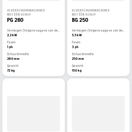
VLOERSCHUURMACHINES
VLOERSCHUURMACHINES
MET ÉÉN SCHIJF
MET ÉÉN SCHIJF
PG 280
BG 250
Vermogen (Volgens opgave van de motorfabrikant)
Vermogen (Volgens opgave van de motorfabrikant)
2,2 kW
5,5 kW
Fasen
Fasen
1 ph
3 ph
Schuurbreedte
Schuurbreedte
280 mm
250 mm
Gewicht
Gewicht
72 kg
150 kg