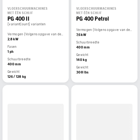
VLOERSCHUURMACHINES
VLOERSCHUURMACHINES
MET ÉÉN SCHIJF
MET ÉÉN SCHIJF
PG 400 II
PG 400 Petrol
{variantCount} varianten
Vermogen (Volgens opgave van de motorfabrikant)
Vermogen (Volgens opgave van de motorfabrikant)
7,6 kW
2,8 kW
Schuurbreedte
Fasen
400 mm
1 ph
Gewicht
Schuurbreedte
140 kg
400 mm
Gewicht
Gewicht
308 lbs
126 / 128 kg