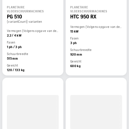
PLANETAIRE
PLANETAIRE
VLOERSCHUURMACHINES
VLOERSCHUURMACHINES
PG 510
HTC 950 RX
{variantCount} varianten
Vermogen (Volgens opgave van de motorfabrikant)
Vermogen (Volgens opgave van de motorfabrikant)
15 kW
2,2 / 4 kW
Fasen
Fasen
3 ph
1 ph / 3 ph
Schuurbreedte
Schuurbreedte
920 mm
515 mm
Gewicht
Gewicht
600 kg
120 / 133 kg