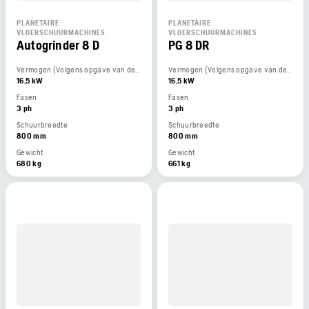
PLANETAIRE
PLANETAIRE
VLOERSCHUURMACHINES
VLOERSCHUURMACHINES
Autogrinder 8 D
PG 8 DR
Vermogen (Volgens opgave van de motorfabrikant)
Vermogen (Volgens opgave van de motorfabrikant)
16,5 kW
16,5 kW
Fasen
Fasen
3 ph
3 ph
Schuurbreedte
Schuurbreedte
800 mm
800 mm
Gewicht
Gewicht
680 kg
661 kg