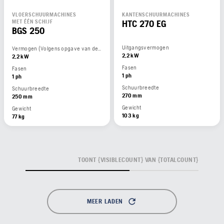
VLOERSCHUURMACHINES
KANTENSCHUURMACHINES
HTC 270 EG
MET ÉÉN SCHIJF
BGS 250
Uitgangsvermogen
Vermogen (Volgens opgave van de motorfabrikant)
2,2 kW
2,2 kW
Fasen
Fasen
1 ph
1 ph
Schuurbreedte
Schuurbreedte
270 mm
250 mm
Gewicht
Gewicht
103 kg
77 kg
TOONT {VISIBLECOUNT} VAN {TOTALCOUNT}
MEER LADEN