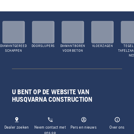
DIAMANTGEREED
DOORSLIJPERS
DIAMANTBOREN
VLOERZAGEN
TEGEL
SCHAPPEN
VOOR BETON
TAFELZA
NE
U BENT OP DE WEBSITE VAN
HUSQVARNA CONSTRUCTION
Dealer zoeken
Neem contact met
Pers en nieuws
Over ons
ons op