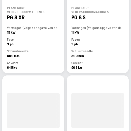
PLANETAIRE
PLANETAIRE
VLOERSCHUURMACHINES
VLOERSCHUURMACHINES
PG 8 XR
PG 8 S
Vermogen (Volgens opgave van de motorfabrikant)
Vermogen (Volgens opgave van de motorfabrikant)
15 kW
11 kW
Fasen
Fasen
3 ph
3 ph
Schuurbreedte
Schuurbreedte
800 mm
800 mm
Gewicht
Gewicht
645 kg
508 kg