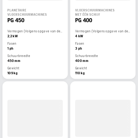
PLANETAIRE
VLOERSCHUURMACHINES
VLOERSCHUURMACHINES
MET ÉÉN SCHIJF
PG 450
PG 400
Vermogen (Volgens opgave van de motorfabrikant)
Vermogen (Volgens opgave van de motorfabrikant)
2,2 kW
4 kW
Fasen
Fasen
1 ph
3 ph
Schuurbreedte
Schuurbreedte
450 mm
400 mm
Gewicht
Gewicht
109 kg
110 kg