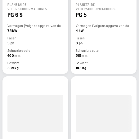
PLANETAIRE
PLANETAIRE
VLOERSCHUURMACHINES
VLOERSCHUURMACHINES
PG 6 S
PG 5
Vermogen (Volgens opgave van de motorfabrikant)
Vermogen (Volgens opgave van de motorfabrikant)
7,5 kW
4 kW
Fasen
Fasen
3 ph
3 ph
Schuurbreedte
Schuurbreedte
600 mm
515 mm
Gewicht
Gewicht
335 kg
183 kg