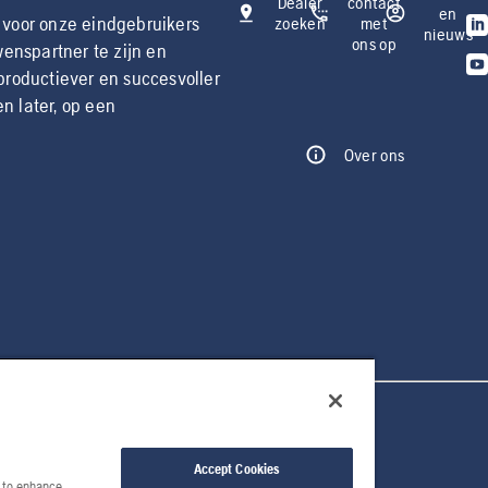
Dealer
contact
en
 voor onze eindgebruikers
zoeken
met
nieuws
ons op
enspartner te zijn en
productiever en succesvoller
 later, op een
Over ons
Accept Cookies
e to enhance