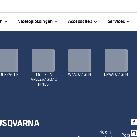
en
Vloeroplossingen
Accessoires
Services
OERZAGEN
TEGEL- EN
WANDZAGEN
DRAADZAGEN
TAFELZAAGMAC
HINES
HUSQVARNA
Neem
Pers