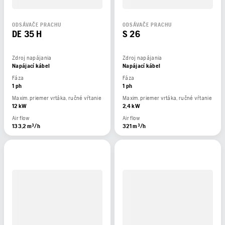
ODSÁVAČE PRACHU
ODSÁVAČE PRACHU
DE 35 H
S 26
Zdroj napájania
Zdroj napájania
Napájací kábel
Napájací kábel
Fáza
Fáza
1 ph
1 ph
Maxim. priemer vrtáka, ručné vŕtanie
Maxim. priemer vrtáka, ručné vŕtanie
12 kW
2,4 kW
Air flow
Air flow
133,2 m³/h
321 m³/h