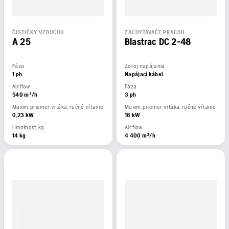
ČISTIČKY VZDUCHU
ZACHYTÁVAČE PRACHU
A 25
Blastrac DC 2-48
Fáza
Zdroj napájania
1 ph
Napájací kábel
Air flow
Fáza
540 m³/h
3 ph
Maxim. priemer vrtáka, ručné vŕtanie
Maxim. priemer vrtáka, ručné vŕtanie
0,23 kW
18 kW
Hmotnosť, kg
Air flow
14 kg
4 400 m³/h