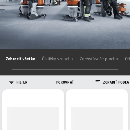
Zobraziť všetko
Čističky vzduchu
Zachytávače prachu
Od
FILTER
POROVNAŤ
ZORADIŤ PODĽA