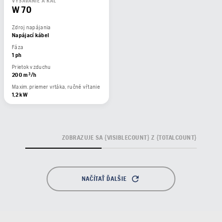
VYSÁVANIE A KAL
W 70
Zdroj napájania
Napájací kábel
Fáza
1 ph
Prietok vzduchu
200 m³/h
Maxim. priemer vrtáka, ručné vŕtanie
1,2 kW
ZOBRAZUJE SA {VISIBLECOUNT} Z {TOTALCOUNT}
NAČÍTAŤ ĎALŠIE