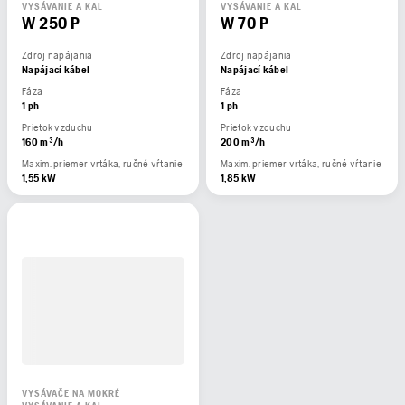
VYSÁVANIE A KAL
VYSÁVANIE A KAL
W 250 P
W 70 P
Zdroj napájania
Zdroj napájania
Napájací kábel
Napájací kábel
Fáza
Fáza
1 ph
1 ph
Prietok vzduchu
Prietok vzduchu
160 m³/h
200 m³/h
Maxim. priemer vrtáka, ručné vŕtanie
Maxim. priemer vrtáka, ručné vŕtanie
1,55 kW
1,85 kW
VYSÁVAČE NA MOKRÉ