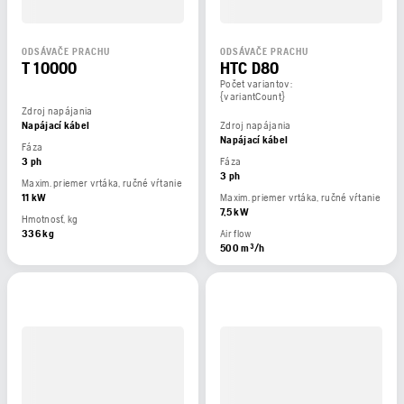
ODSÁVAČE PRACHU
ODSÁVAČE PRACHU
T 10000
HTC D80
Počet variantov:
{variantCount}
Zdroj napájania
Napájací kábel
Zdroj napájania
Napájací kábel
Fáza
3 ph
Fáza
3 ph
Maxim. priemer vrtáka, ručné vŕtanie
11 kW
Maxim. priemer vrtáka, ručné vŕtanie
7,5 kW
Hmotnosť, kg
336 kg
Air flow
500 m³/h