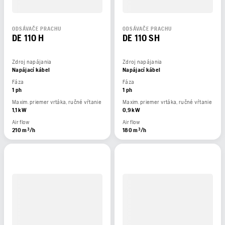
ODSÁVAČE PRACHU
ODSÁVAČE PRACHU
DE 110 H
DE 110 SH
Zdroj napájania
Zdroj napájania
Napájací kábel
Napájací kábel
Fáza
Fáza
1 ph
1 ph
Maxim. priemer vrtáka, ručné vŕtanie
Maxim. priemer vrtáka, ručné vŕtanie
1,1 kW
0,9 kW
Air flow
Air flow
210 m³/h
180 m³/h