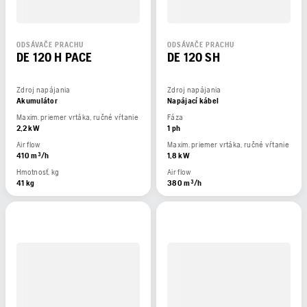
ODSÁVAČE PRACHU
ODSÁVAČE PRACHU
DE 120 H PACE
DE 120 SH
Zdroj napájania
Zdroj napájania
Akumulátor
Napájací kábel
Maxim. priemer vrtáka, ručné vŕtanie
Fáza
2,2 kW
1 ph
Air flow
Maxim. priemer vrtáka, ručné vŕtanie
410 m³/h
1,8 kW
Hmotnosť, kg
Air flow
41 kg
380 m³/h