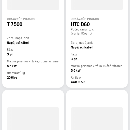
ODSÁVAČE PRACHU
ODSÁVAČE PRACHU
T 7500
HTC D60
Počet variantov:
{variantCount}
Zdroj napájania
Napájací kábel
Zdroj napájania
Napájací kábel
Fáza
3 ph
Fáza
3 ph
Maxim. priemer vrtáka, ručné vŕtanie
5,5 kW
Maxim. priemer vrtáka, ručné vŕtanie
5,5 kW
Hmotnosť, kg
206 kg
Air flow
440 m³/h