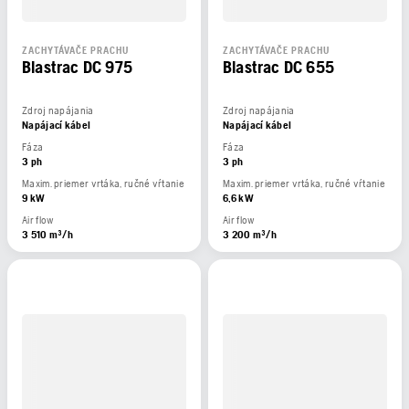
ZACHYTÁVAČE PRACHU
ZACHYTÁVAČE PRACHU
Blastrac DC 975
Blastrac DC 655
Zdroj napájania
Zdroj napájania
Napájací kábel
Napájací kábel
Fáza
Fáza
3 ph
3 ph
Maxim. priemer vrtáka, ručné vŕtanie
Maxim. priemer vrtáka, ručné vŕtanie
9 kW
6,6 kW
Air flow
Air flow
3 510 m³/h
3 200 m³/h