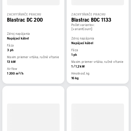
ZACHYTÁVAČE PRACHU
ZACHYTÁVAČE PRACHU
Blastrac DC 200
Blastrac BDC 1133
Počet variantov:
{variantCount}
Zdroj napájania
Napájací kábel
Zdroj napájania
Napájací kábel
Fáza
3 ph
Fáza
1 ph
Maxim. priemer vrtáka, ručné vŕtanie
13 kW
Maxim. priemer vrtáka, ručné vŕtanie
1 / 1,2 kW
Air flow
1 200 m³/h
Hmotnosť, kg
16 kg