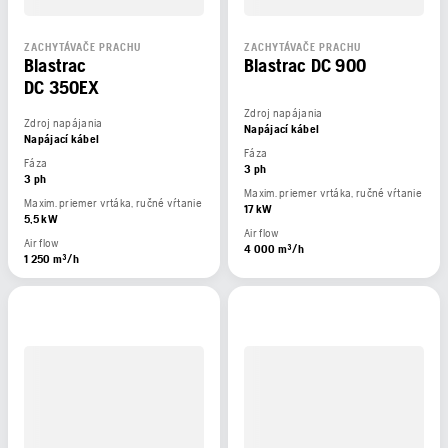
ZACHYTÁVAČE PRACHU
ZACHYTÁVAČE PRACHU
Blastrac
Blastrac DC 900
DC 350EX
Zdroj napájania
Zdroj napájania
Napájací kábel
Napájací kábel
Fáza
Fáza
3 ph
3 ph
Maxim. priemer vrtáka, ručné vŕtanie
Maxim. priemer vrtáka, ručné vŕtanie
17 kW
5,5 kW
Air flow
Air flow
4 000 m³/h
1 250 m³/h