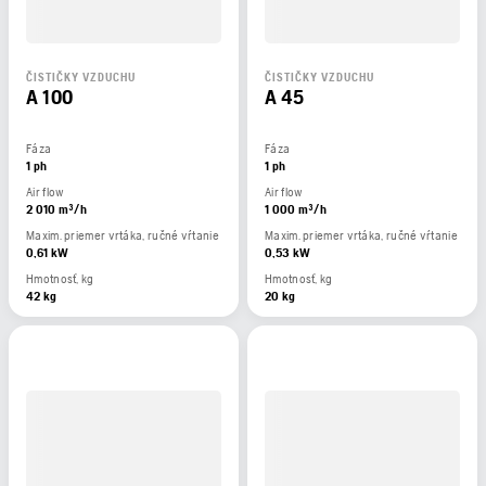
ČISTIČKY VZDUCHU
ČISTIČKY VZDUCHU
A 100
A 45
Fáza
Fáza
1 ph
1 ph
Air flow
Air flow
2 010 m³/h
1 000 m³/h
Maxim. priemer vrtáka, ručné vŕtanie
Maxim. priemer vrtáka, ručné vŕtanie
0,61 kW
0,53 kW
Hmotnosť, kg
Hmotnosť, kg
42 kg
20 kg