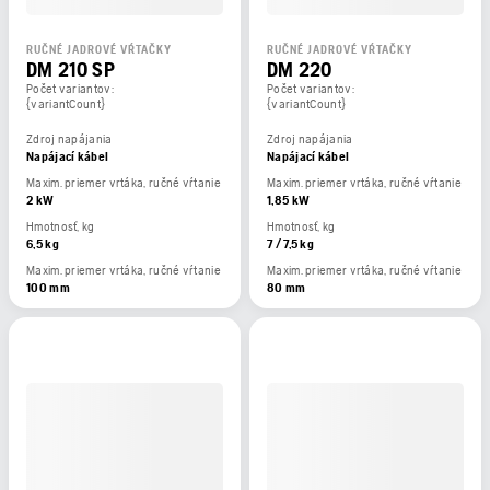
RUČNÉ JADROVÉ VŔTAČKY
RUČNÉ JADROVÉ VŔTAČKY
DM 210 SP
DM 220
Počet variantov:
Počet variantov:
{variantCount}
{variantCount}
Zdroj napájania
Zdroj napájania
Napájací kábel
Napájací kábel
Maxim. priemer vrtáka, ručné vŕtanie
Maxim. priemer vrtáka, ručné vŕtanie
2 kW
1,85 kW
Hmotnosť, kg
Hmotnosť, kg
6,5 kg
7 / 7,5 kg
Maxim. priemer vrtáka, ručné vŕtanie
Maxim. priemer vrtáka, ručné vŕtanie
100 mm
80 mm