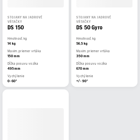
STOJANY NA JADROVÉ
STOJANY NA JADROVÉ
VŔTAČKY
VŔTAČKY
DS 150
DS 50 Gyro
Hmotnosť, kg
Hmotnosť, kg
14 kg
56,5 kg
Maxim. priemer vrtáka
Maxim. priemer vrtáka
150 mm
350 mm
Dĺžka posuvu vozíka
Dĺžka posuvu vozíka
495 mm
670 mm
Vychýlenie
Vychýlenie
0-60º
+/- 90º