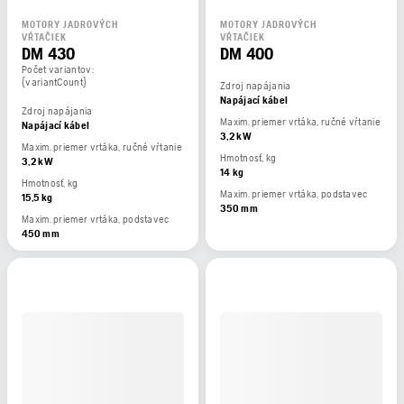
MOTORY JADROVÝCH
MOTORY JADROVÝCH
VŔTAČIEK
VŔTAČIEK
DM 430
DM 400
Počet variantov:
{variantCount}
Zdroj napájania
Napájací kábel
Zdroj napájania
Maxim. priemer vrtáka, ručné vŕtanie
Napájací kábel
3,2 kW
Maxim. priemer vrtáka, ručné vŕtanie
Hmotnosť, kg
3,2 kW
14 kg
Hmotnosť, kg
Maxim. priemer vrtáka, podstavec
15,5 kg
350 mm
Maxim. priemer vrtáka, podstavec
450 mm