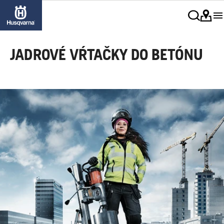
JADROVÉ VŔTAČKY DO BETÓNU