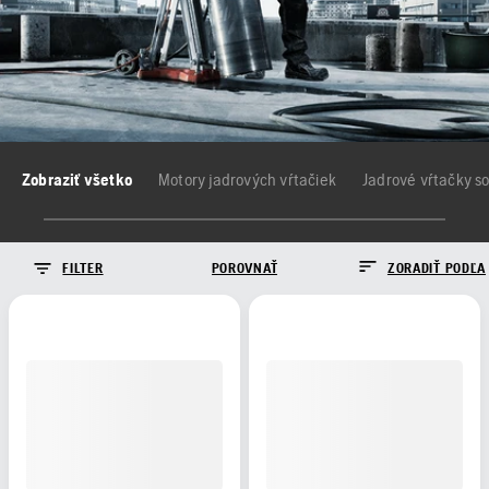
Zobraziť všetko
Motory jadrových vŕtačiek
Jadrové vŕtačky s
FILTER
POROVNAŤ
ZORADIŤ PODĽA