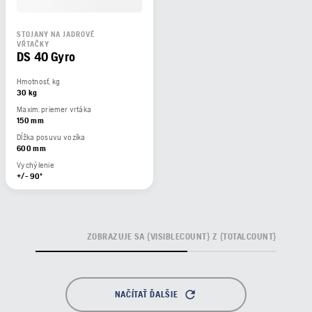
STOJANY NA JADROVÉ
VŔTAČKY
DS 40 Gyro
Hmotnosť, kg
30 kg
Maxim. priemer vrtáka
150 mm
Dĺžka posuvu vozíka
600 mm
Vychýlenie
+/- 90º
ZOBRAZUJE SA {VISIBLECOUNT} Z {TOTALCOUNT}
NAČÍTAŤ ĎALŠIE