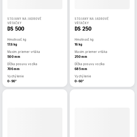
STOJANY NA JADROVÉ
STOJANY NA JADROVÉ
VŔTAČKY
VŔTAČKY
DS 500
DS 250
Hmotnosť, kg
Hmotnosť, kg
17,6 kg
16 kg
Maxim. priemer vrtáka
Maxim. priemer vrtáka
500 mm
250 mm
Dĺžka posuvu vozíka
Dĺžka posuvu vozíka
706 mm
685 mm
Vychýlenie
Vychýlenie
0-90º
0-60º