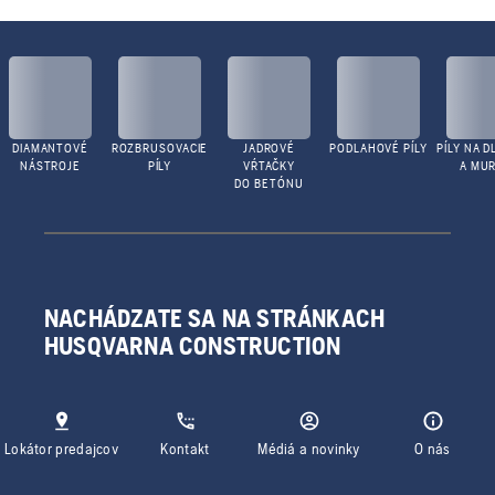
DIAMANTOVÉ
ROZBRUSOVACIE
JADROVÉ
PODLAHOVÉ PÍLY
PÍLY NA D
NÁSTROJE
PÍLY
VŔTAČKY
A MUR
DO BETÓNU
NACHÁDZATE SA NA STRÁNKACH
HUSQVARNA CONSTRUCTION
Lokátor predajcov
Kontakt
Médiá a novinky
O nás