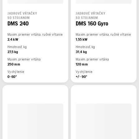
JADROVÉ VŔTAČKY
JADROVÉ VŔTAČKY
SO STOJANOM
SO STOJANOM
DMS 240
DMS 160 Gyro
Maxim. priemer vrtáka, ručné vŕtanie
Maxim. priemer vrtáka, ručné vŕtanie
2,4 kW
1,55 kW
Hmotnosť, kg
Hmotnosť, kg
27,5 kg
31,4 kg
Maxim. priemer vrtáka
Maxim. priemer vrtáka
250 mm
120 mm
Vychýlenie
Vychýlenie
0-60º
+/- 90º