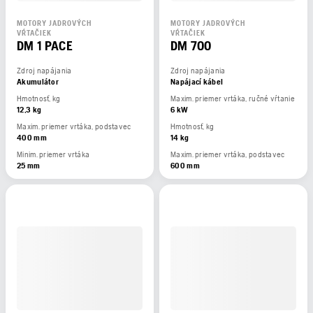
MOTORY JADROVÝCH
MOTORY JADROVÝCH
VŔTAČIEK
VŔTAČIEK
DM 1 PACE
DM 700
Zdroj napájania
Zdroj napájania
Akumulátor
Napájací kábel
Hmotnosť, kg
Maxim. priemer vrtáka, ručné vŕtanie
12,3 kg
6 kW
Maxim. priemer vrtáka, podstavec
Hmotnosť, kg
400 mm
14 kg
Minim. priemer vrtáka
Maxim. priemer vrtáka, podstavec
25 mm
600 mm