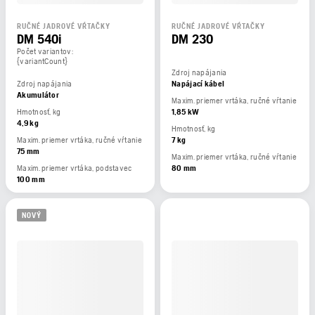
RUČNÉ JADROVÉ VŔTAČKY
RUČNÉ JADROVÉ VŔTAČKY
DM 540i
DM 230
Počet variantov:
{variantCount}
Zdroj napájania
Zdroj napájania
Napájací kábel
Akumulátor
Maxim. priemer vrtáka, ručné vŕtanie
Hmotnosť, kg
1,85 kW
4,9 kg
Hmotnosť, kg
Maxim. priemer vrtáka, ručné vŕtanie
7 kg
75 mm
Maxim. priemer vrtáka, ručné vŕtanie
Maxim. priemer vrtáka, podstavec
80 mm
100 mm
NOVÝ