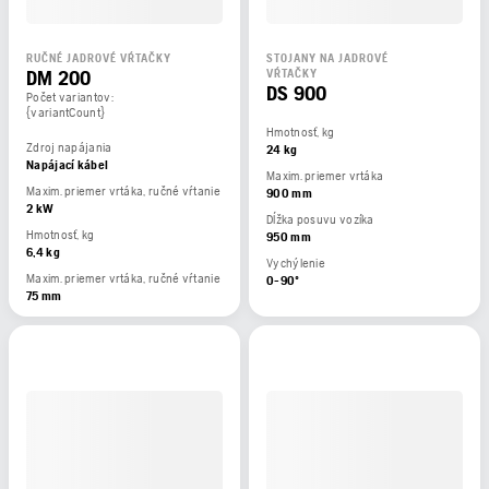
RUČNÉ JADROVÉ VŔTAČKY
STOJANY NA JADROVÉ
DM 200
VŔTAČKY
DS 900
Počet variantov:
{variantCount}
Hmotnosť, kg
Zdroj napájania
24 kg
Napájací kábel
Maxim. priemer vrtáka
Maxim. priemer vrtáka, ručné vŕtanie
900 mm
2 kW
Dĺžka posuvu vozíka
Hmotnosť, kg
950 mm
6,4 kg
Vychýlenie
Maxim. priemer vrtáka, ručné vŕtanie
0-90º
75 mm