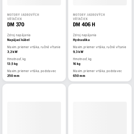
MOTORY JADROVÝCH
MOTORY JADROVÝCH
VŔTAČIEK
VŔTAČIEK
DM 370
DM 406 H
Zdroj napájania
Zdroj napájania
Napájací kábel
Hydraulika
Maxim. priemer vrtáka, ručné vŕtanie
Maxim. priemer vrtáka, ručné vŕtanie
3,2 kW
9,3 kW
Hmotnosť, kg
Hmotnosť, kg
13,5 kg
16 kg
Maxim. priemer vrtáka, podstavec
Maxim. priemer vrtáka, podstavec
250 mm
650 mm