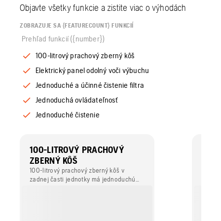
Objavte všetky funkcie a zistite viac o výhodách
ZOBRAZUJE SA {FEATURECOUNT} FUNKCIÍ
Prehľad funkcií ({number})
100-litrový prachový zberný kôš
Elektrický panel odolný voči výbuchu
Jednoduché a účinné čistenie filtra
Jednoduchá ovládateľnosť
Jednoduché čistenie
100-LITROVÝ PRACHOVÝ
ELEK
ZBERNÝ KÔŠ
VOČ
100-litrový prachový zberný kôš v
Zberač
zadnej časti jednotky má jednoduchú
elektr
montáž a ľahko sa s ním manipuluje.
IIB+H2
elektr