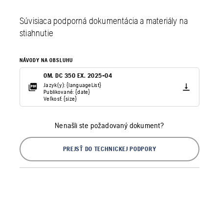
Súvisiaca podporná dokumentácia a materiály na
stiahnutie
NÁVODY NA OBSLUHU
OM. DC 350 EX. 2025-04
Jazyk(y): {languageList}
Publikované: {date}
Veľkosť: {size}
Nenašli ste požadovaný dokument?
PREJSŤ DO TECHNICKEJ PODPORY