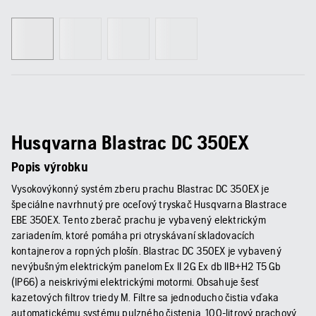
Husqvarna Blastrac DC 350EX
Popis výrobku
Vysokovýkonný systém zberu prachu Blastrac DC 350EX je
špeciálne navrhnutý pre oceľový tryskač Husqvarna Blastrace
EBE 350EX. Tento zberač prachu je vybavený elektrickým
zariadením, ktoré pomáha pri otryskávaní skladovacích
kontajnerov a ropných plošín. Blastrac DC 350EX je vybavený
nevýbušným elektrickým panelom Ex II 2G Ex db IIB+H2 T5 Gb
(IP66) a neiskrivými elektrickými motormi. Obsahuje šesť
kazetových filtrov triedy M. Filtre sa jednoducho čistia vďaka
automatickému systému pulzného čistenia. 100-litrový prachový