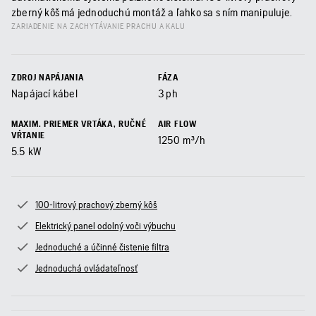
zberný kôš má jednoduchú montáž a ľahko sa s ním manipuluje.
ZARIADENIE NA ZACHYTÁVANIE PRACHU A KALU
ZDROJ NAPÁJANIA
FÁZA
Napájací kábel
3 ph
MAXIM. PRIEMER VRTÁKA, RUČNÉ
AIR FLOW
VŔTANIE
1250
m³/h
5.5
kW
100-litrový prachový zberný kôš
Elektrický panel odolný voči výbuchu
Jednoduché a účinné čistenie filtra
Jednoduchá ovládateľnosť