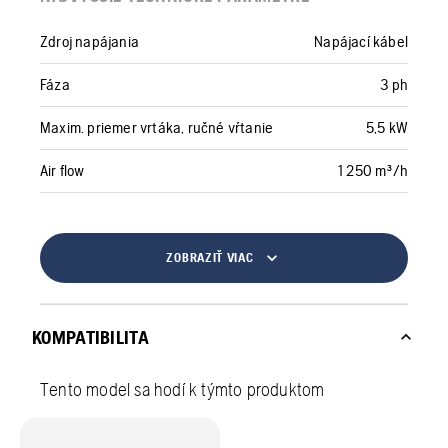
Zdroj napájania
Napájací kábel
Fáza
3 ph
Maxim. priemer vrtáka, ručné vŕtanie
5,5 kW
Air flow
1 250 m³/h
ZOBRAZIŤ VIAC
KOMPATIBILITA
Tento model sa hodí k týmto produktom