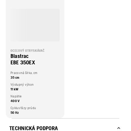
OCEĽOVÝ OTRYSKÁVAČ
Blastrac
EBE 350EX
Pracovná šírka, cm
35 cm
Výstupný výkon
11 kW
Napätie
400 V
Cyklus fázy prúdu
50 Hz
TECHNICKÁ PODPORA