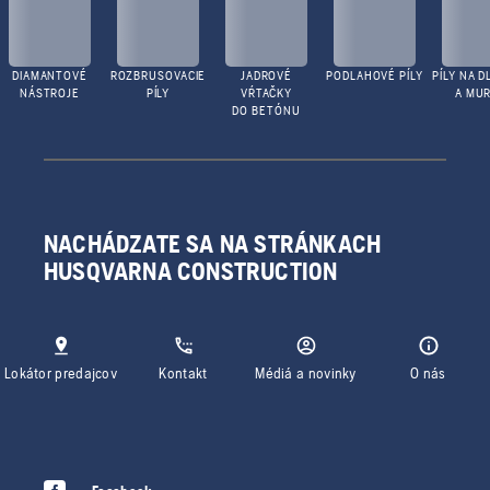
DIAMANTOVÉ
ROZBRUSOVACIE
JADROVÉ
PODLAHOVÉ PÍLY
PÍLY NA D
NÁSTROJE
PÍLY
VŔTAČKY
A MUR
DO BETÓNU
NACHÁDZATE SA NA STRÁNKACH
HUSQVARNA CONSTRUCTION
Lokátor predajcov
Kontakt
Médiá a novinky
O nás