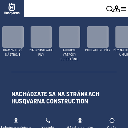
DIAMANTOVÉ
ROZBRUSOVACIE
JADROVÉ
PODLAHOVÉ PÍLY
PÍLY NA D
NÁSTROJE
PÍLY
VŔTAČKY
A MUR
DO BETÓNU
NACHÁDZATE SA NA STRÁNKACH
HUSQVARNA CONSTRUCTION
Lokátor predajcov
Kontakt
Médiá a novinky
O nás