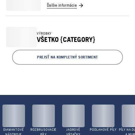
Ďalšie informácie
VÝROBKY
VŠETKO {CATEGORY}
PREJSŤ NA KOMPLETNÝ SORTIMENT
DIAMANTOVÉ
ROZBRUSOVACIE
JADROVÉ
PODLAHOVÉ PÍLY
PÍLY NA D
NÁSTROJE
PÍLY
VŔTAČKY
A MUR