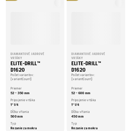
DIAMANTOVÉ JADROVÉ
DIAMANTOVÉ JADROVÉ
VRTÁKY
VRTÁKY
ELITE-DRILL™
ELITE-DRILL™
D1620
D1620
Počet variantov:
Počet variantov:
{variantCount}
{variantCount}
Priemer
Priemer
52 – 350 mm
52 – 600 mm
Pripojenie vrtáka
Pripojenie vrtáka
1" 1/4
1" 1/4
Dĺžka vŕtania
Dĺžka vŕtania
500 mm
450 mm
Typ
Typ
Rezanie za mokra
Rezanie za mokra