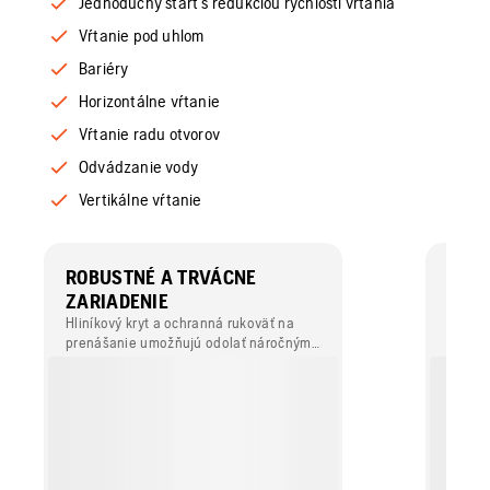
Jednoduchý štart s redukciou rýchlosti vŕtania
Vŕtanie pod uhlom
Bariéry
Horizontálne vŕtanie
Vŕtanie radu otvorov
Odvádzanie vody
Vertikálne vŕtanie
ROBUSTNÉ A TRVÁCNE
POH
ZARIADENIE
POZÍ
Hliníkový kryt a ochranná rukoväť na
Vybave
prenášanie umožňujú odolať náročným
a mani
podmienkam pri manipulácii.