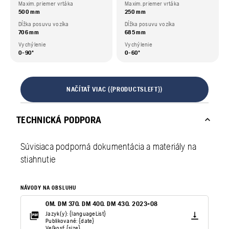
Maxim. priemer vrtáka
Maxim. priemer vrtáka
500 mm
250 mm
Dĺžka posuvu vozíka
Dĺžka posuvu vozíka
706 mm
685 mm
Vychýlenie
Vychýlenie
0-90º
0-60º
NAČÍTAŤ VIAC ({PRODUCTSLEFT})
TECHNICKÁ PODPORA
Súvisiaca podporná dokumentácia a materiály na
stiahnutie
NÁVODY NA OBSLUHU
OM. DM 370. DM 400. DM 430. 2023-08
Jazyk(y): {languageList}
Publikované: {date}
Veľkosť: {size}