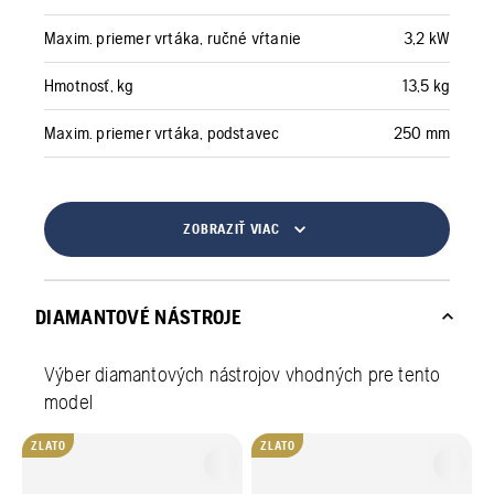
Maxim. priemer vrtáka, ručné vŕtanie
3,2 kW
Hmotnosť, kg
13,5 kg
Maxim. priemer vrtáka, podstavec
250 mm
ZOBRAZIŤ VIAC
DIAMANTOVÉ NÁSTROJE
Výber diamantových nástrojov vhodných pre tento
model
ZLATO
ZLATO