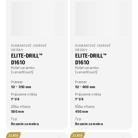
DIAMANTOVÉ JADROVÉ
DIAMANTOVÉ JADROVÉ
VRTÁKY
VRTÁKY
ELITE-DRILL™
ELITE-DRILL™
D1610
D1610
Počet variantov:
Počet variantov:
{variantCount}
{variantCount}
Priemer
Priemer
52 – 350 mm
52 – 600 mm
Pripojenie vrtáka
Pripojenie vrtáka
1" 1/4
1" 1/4
Dĺžka vŕtania
Dĺžka vŕtania
500 mm
450 mm
Typ
Typ
Rezanie za mokra
Rezanie za mokra
ZLATO
ZLATO