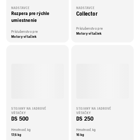
NADSTAVCE
NADSTAVCE
Collector
Rozpera pre rýchle
umiestnenie
Príslušenstvo pre
Príslušenstvo pre
Motory vŕtačiek
Motory vŕtačiek
STOJANY NA JADROVÉ
STOJANY NA JADROVÉ
VŔTAČKY
VŔTAČKY
DS 500
DS 250
Hmotnosť, kg
Hmotnosť, kg
17,6 kg
16 kg