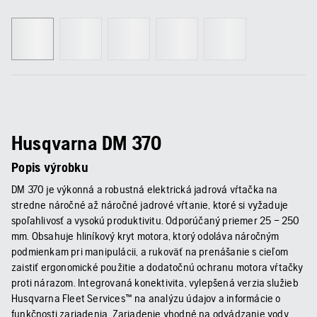
Husqvarna DM 370
Popis výrobku
DM 370 je výkonná a robustná elektrická jadrová vŕtačka na
stredne náročné až náročné jadrové vŕtanie, ktoré si vyžaduje
spoľahlivosť a vysokú produktivitu. Odporúčaný priemer 25 – 250
mm. Obsahuje hliníkový kryt motora, ktorý odoláva náročným
podmienkam pri manipulácii, a rukoväť na prenášanie s cieľom
zaistiť ergonomické použitie a dodatočnú ochranu motora vŕtačky
proti nárazom. Integrovaná konektivita, vylepšená verzia služieb
Husqvarna Fleet Services™ na analýzu údajov a informácie o
funkčnosti zariadenia. Zariadenie vhodné na odvádzanie vody,