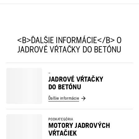
<B>ĎALŠIE INFORMÁCIE</B> O
JADROVÉ VŔTAČKY DO BETÓNU
–
JADROVÉ VŔTAČKY
DO BETÓNU
Ďalšie informácie
PODKATEGÓRIA
MOTORY JADROVÝCH
VŔTAČIEK