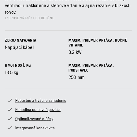
ventiláciu, naklonené a stehové vŕtanie a aj na rezanie v blízkosti
rohov.
JADROVÉ VŔTAČKY DO BETÓNU
ZDROJ NAPÁJANIA
MAXIM. PRIEMER VRTÁKA, RUČNÉ
VŔTANIE
Napájací kábel
3.2
kW
HMOTNOSŤ, KG
MAXIM. PRIEMER VRTÁKA,
PODSTAVEC
13.5
kg
250
mm
Robustné a trvácne zariadenie
Pohodlná pracovná pozícia
Optimalizované otáčky
Integrovaná konektivita