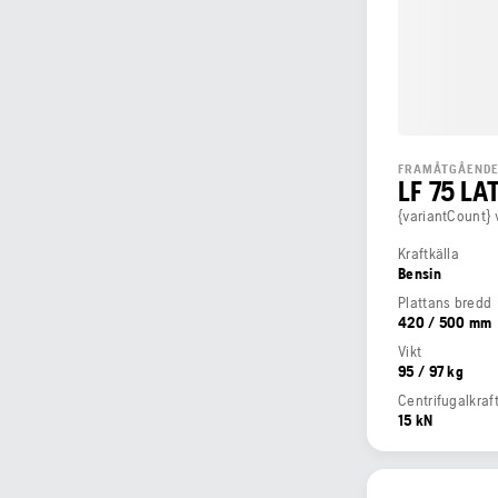
FRAMÅTGÅENDE
LF 75 LA
{variantCount} 
Kraftkälla
Bensin
Plattans bredd
420 / 500 mm
Vikt
95 / 97 kg
Centrifugalkraf
15 kN