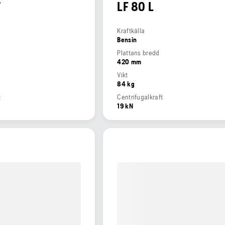
T
LF 80 L
Kraftkälla
Bensin
Plattans bredd
420 mm
Vikt
84 kg
t
Centrifugalkraft
19 kN