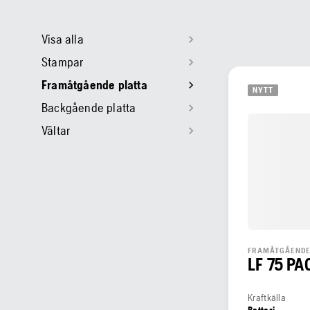
Visa alla
Stampar
Framåtgående platta
NYTT
Backgående platta
Vältar
FRAMÅTGÅENDE
LF 75 PA
Kraftkälla
Batteri