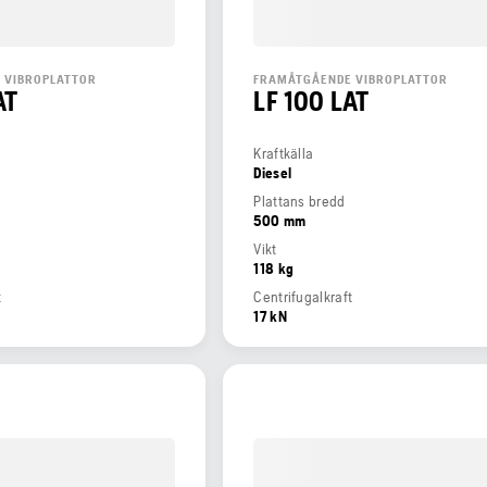
 VIBROPLATTOR
FRAMÅTGÅENDE VIBROPLATTOR
AT
LF 100 LAT
Kraftkälla
Diesel
Plattans bredd
500 mm
Vikt
118 kg
t
Centrifugalkraft
17 kN