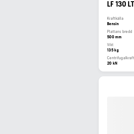
LF 130 L
Kraftkälla
Bensin
Plattans bredd
500 mm
Vikt
135 kg
Centrifugalkraf
20 kN