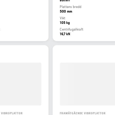
Plattans bredd
500 mm
Vikt
105 kg
t
Centrifugalkraft
16,7 kN
 VIBROPLATTOR
FRAMÅTGÅENDE VIBROPLATTOR