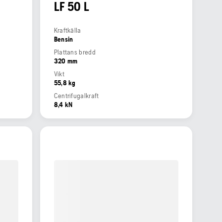
LF 50 L
Kraftkälla
Bensin
Plattans bredd
320 mm
Vikt
55,8 kg
Centrifugalkraft
8,4 kN