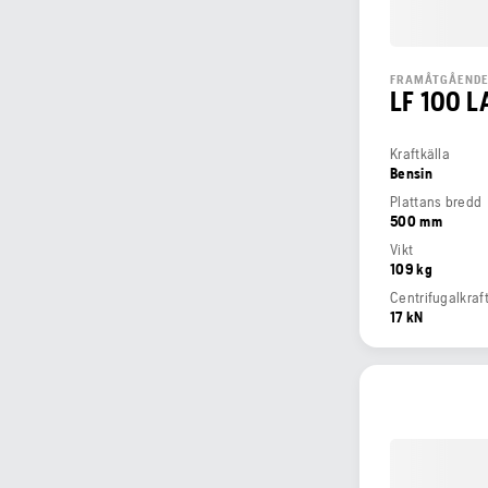
FRAMÅTGÅENDE
LF 100 L
Kraftkälla
Bensin
Plattans bredd
500 mm
Vikt
109 kg
Centrifugalkraf
17 kN