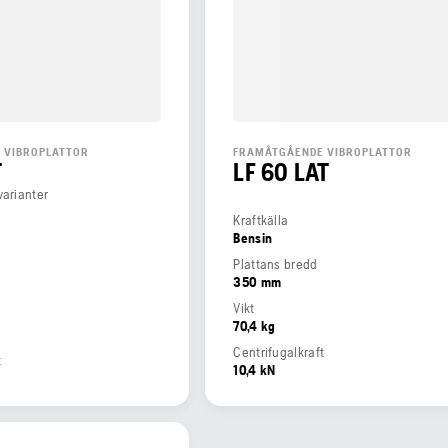
 VIBROPLATTOR
FRAMÅTGÅENDE VIBROPLATTOR
T
LF 60 LAT
varianter
Kraftkälla
Bensin
Plattans bredd
350 mm
Vikt
70,4 kg
Centrifugalkraft
t
10,4 kN