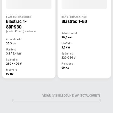
BLÄSTERMASKINER
BLÄSTERMASKINER
Blastrac 1-
Blastrac 1-8D
8DPS30
{variantCount} varianter
Arbetsbredd
20,3 cm
Arbetsbredd
20,3 cm
Uteffekt
2,2 kW
Uteffekt
3,2 / 3,4 kW
Spänning
220-230 V
Spänning
230 / 400 V
Frekvens
50 Hz
Frekvens
50 Hz
VISAR {VISIBLECOUNT} AV {TOTALCOUNT}