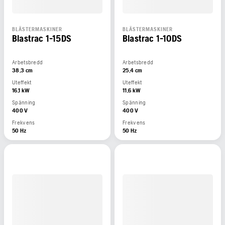
BLÄSTERMASKINER
BLÄSTERMASKINER
Blastrac 1-15DS
Blastrac 1-10DS
Arbetsbredd
Arbetsbredd
38,3 cm
25,4 cm
Uteffekt
Uteffekt
16,1 kW
11,6 kW
Spänning
Spänning
400 V
400 V
Frekvens
Frekvens
50 Hz
50 Hz