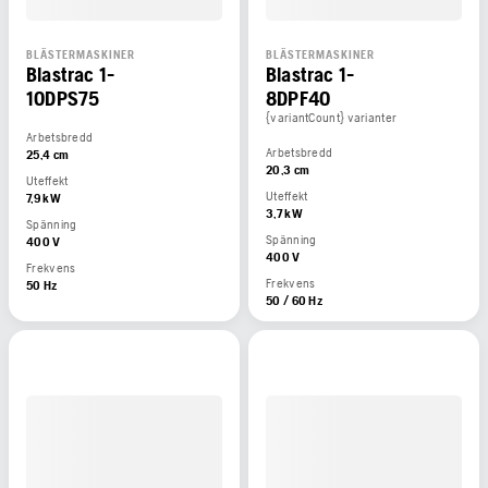
BLÄSTERMASKINER
BLÄSTERMASKINER
Blastrac 1-
Blastrac 1-
10DPS75
8DPF40
{variantCount} varianter
Arbetsbredd
Arbetsbredd
25,4 cm
20,3 cm
Uteffekt
Uteffekt
7,9 kW
3,7 kW
Spänning
Spänning
400 V
400 V
Frekvens
Frekvens
50 Hz
50 / 60 Hz