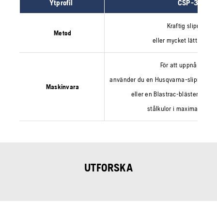
Ytprofil
CSP-3
Kraftig slipning
Metod
eller mycket lätt blästr
För att uppnå CSP-3
använder du en Husqvarna-slipmaski
Maskinvara
eller en Blastrac-blästermask
stålkulor i maximal hasti
UTFORSKA