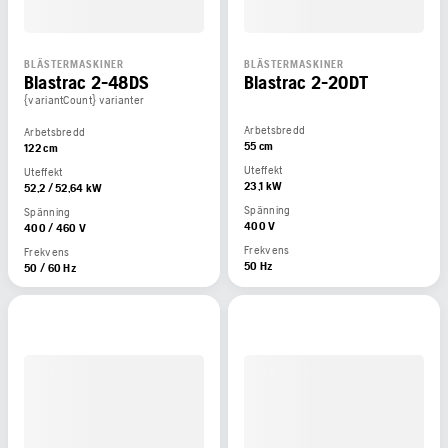
BLÄSTERMASKINER
BLÄSTERMASKINER
Blastrac 2-48DS
Blastrac 2-20DT
{variantCount} varianter
Arbetsbredd
Arbetsbredd
55 cm
122 cm
Uteffekt
Uteffekt
23,1 kW
52,2 / 52,64 kW
Spänning
Spänning
400 V
400 / 460 V
Frekvens
Frekvens
50 Hz
50 / 60 Hz