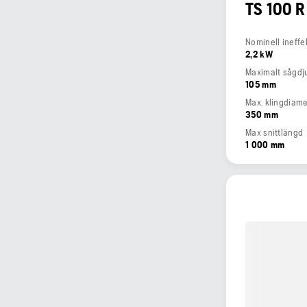
TS 100 R
Nominell ineffe
2,2 kW
Maximalt sågdj
105 mm
Max. klingdiame
350 mm
Max snittlängd
1 000 mm