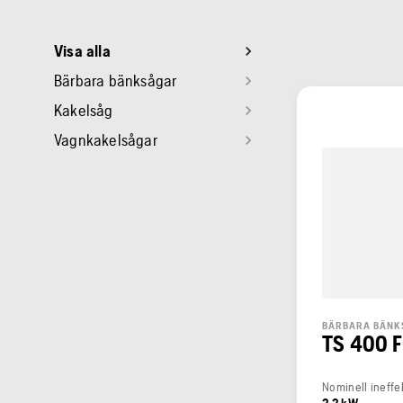
Visa alla
Bärbara bänksågar
Kakelsåg
Vagnkakelsågar
BÄRBARA BÄNK
TS 400 F
Nominell ineffe
2,2 kW