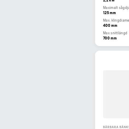
Maximalt sågdj
125 mm
Max. klingdiame
400 mm
Max snittlängd
700 mm
BÄRBARA BÄNK