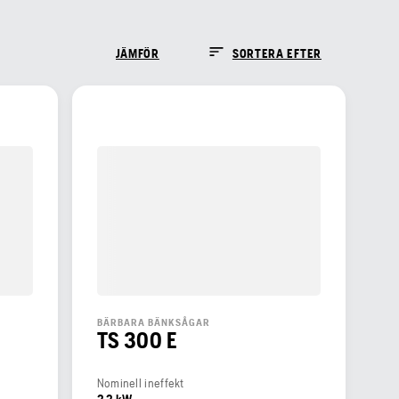
JÄMFÖR
SORTERA EFTER
BÄRBARA BÄNKSÅGAR
TS 300 E
Nominell ineffekt
2,2 kW