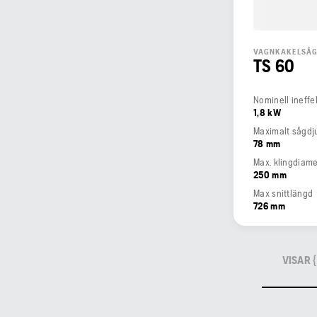
VAGNKAKELSÅ
TS 60
Nominell ineffe
1,8 kW
Maximalt sågdj
78 mm
Max. klingdiame
250 mm
Max snittlängd
726 mm
VISAR 