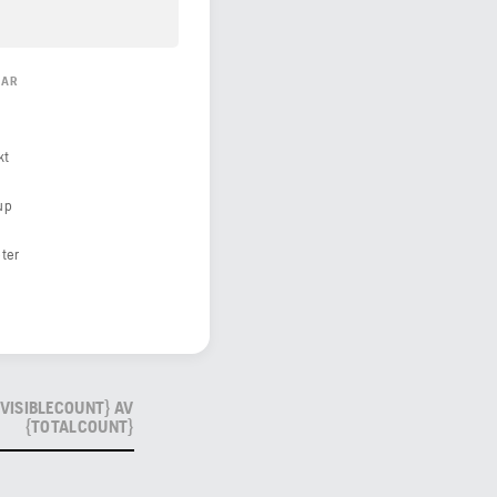
GAR
kt
up
ter
{VISIBLECOUNT} AV
{TOTALCOUNT}