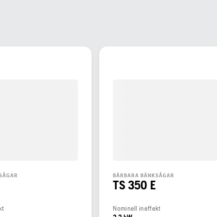
SÅGAR
BÄRBARA BÄNKSÅGAR
TS 350 E
kt
Nominell ineffekt
2,2 kW