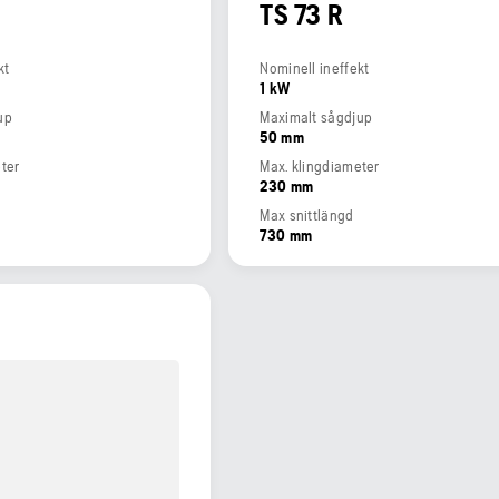
TS 73 R
kt
Nominell ineffekt
1 kW
up
Maximalt sågdjup
50 mm
ter
Max. klingdiameter
230 mm
Max snittlängd
730 mm