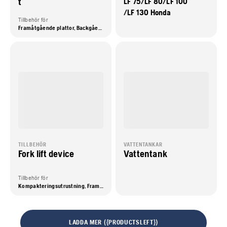
t
LF 75/LF 80/LF 100
/LF 130 Honda
Tillbehör för
Framåtgående plattor, Backgående plattor
TILLBEHÖR
VATTENTANKAR
Fork lift device
Vattentank
Tillbehör för
Kompakteringsutrustning, Framåtgående plattor
LADDA MER ({PRODUCTSLEFT})