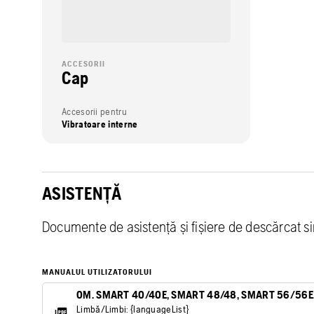
ACCESORII
Cap
Accesorii pentru
Vibratoare interne
ASISTENȚĂ
Documente de asistență și fișiere de descărcat s
MANUALUL UTILIZATORULUI
OM. SMART 40/40E, SMART 48/48, SMART 56/56E
Limbă/Limbi: {languageList}