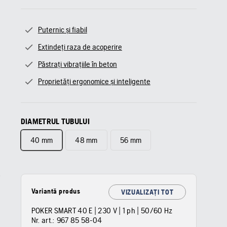
Puternic și fiabil
Extindeți raza de acoperire
Păstrați vibrațiile în beton
Proprietăți ergonomice și inteligente
DIAMETRUL TUBULUI
40 mm
48 mm
56 mm
Variantă produs
VIZUALIZAȚI TOT
POKER SMART 40 E | 230 V | 1 ph | 50/60 Hz
Nr. art.:
967 85 58‑04