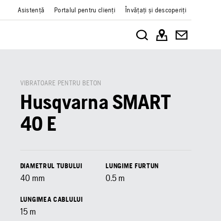
Asistență
Portalul pentru clienți
Învățați și descoperiți
VIBRATOARE PENTRU BETON
Husqvarna SMART
40 E
DIAMETRUL TUBULUI
LUNGIME FURTUN
40
mm
0.5
m
LUNGIMEA CABLULUI
15
m