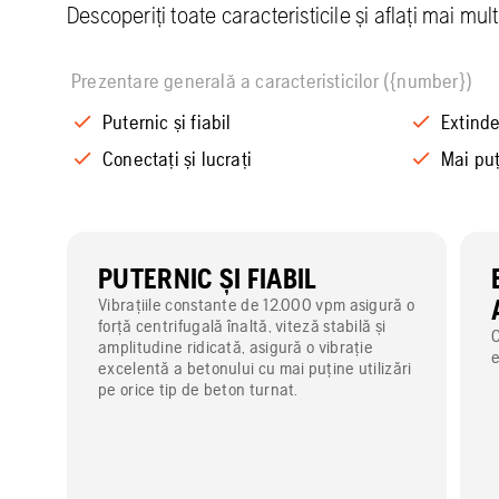
Descoperiți toate caracteristicile și aflați mai mul
Prezentare generală a caracteristicilor ({number})
Puternic și fiabil
Extinde
Conectați și lucrați
Mai puț
PUTERNIC ȘI FIABIL
Vibrațiile constante de 12.000 vpm asigură o
forță centrifugală înaltă, viteză stabilă și
C
amplitudine ridicată, asigură o vibrație
e
excelentă a betonului cu mai puține utilizări
pe orice tip de beton turnat.