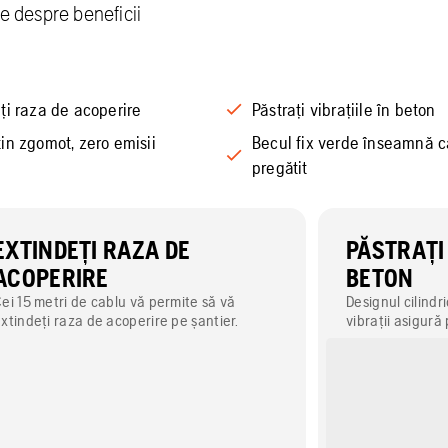
te despre beneficii
ți raza de acoperire
Păstrați vibrațiile în beton
in zgomot, zero emisii
Becul fix verde înseamnă c
pregătit
EXTINDEȚI RAZA DE
PĂSTRAȚI 
ACOPERIRE
BETON
ei 15 metri de cablu vă permite să vă
Designul cilindr
xtindeți raza de acoperire pe șantier.
vibrații asigură 
lor, în interioru
mâinile și braț