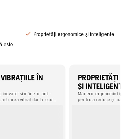
Proprietăți ergonomice și inteligente
ă este
VIBRAȚIILE ÎN
PROPRIETĂȚI ERG
ȘI INTELIGENTE
ic inovator și mânerul anti-
Mânerul ergonomic tip pistol e
păstrarea vibrațiilor la locul
pentru a reduce și mai mult vibr
l betonului, în loc să ajungă la
nivelul mâinilor și brațelor du
ele dumneavoastră.