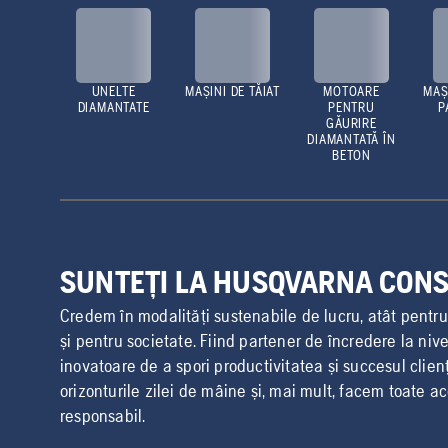
UNELTE
MAȘINI DE TĂIAT
MOTOARE
MAȘ
DIAMANTATE
PENTRU
P
GĂURIRE
DIAMANTATĂ ÎN
BETON
SUNTEȚI LA HUSQVARNA CON
Credem în modalități sustenabile de lucru, atât pentru ut
și pentru societate. Fiind partener de încredere la nive
inovatoare de a spori productivitatea și succesul clien
orizonturile zilei de mâine și, mai mult, facem toate a
responsabil.