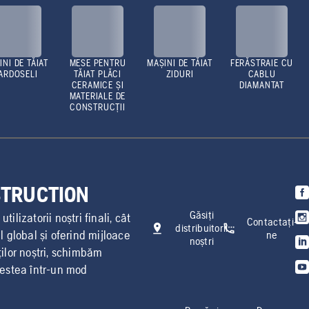
INI DE TĂIAT
MESE PENTRU
MAȘINI DE TĂIAT
FERĂSTRAIE CU
ARDOSELI
TĂIAT PLĂCI
ZIDURI
CABLU
CERAMICE ȘI
DIAMANTAT
MATERIALE DE
CONSTRUCȚII
STRUCTION
Găsiți
ilizatorii noștri finali, cât
Contactați-
distribuitorii
l global și oferind mijloace
ne
noștri
ților noștri, schimbăm
cestea într-un mod