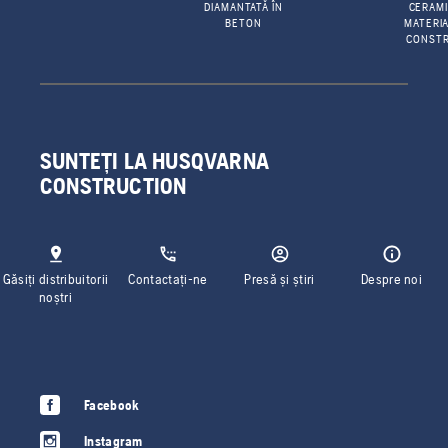
DIAMANTATĂ ÎN
CERAMI
BETON
MATERIA
CONSTR
SUNTEȚI LA HUSQVARNA
CONSTRUCTION
Găsiți distribuitorii
Contactați-ne
Presă și știri
Despre noi
noștri
Facebook
Instagram