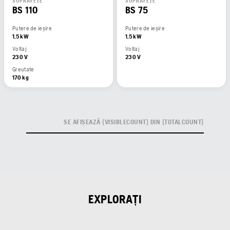
SUPRAFEȚE
SUPRAFEȚE
BS 110
BS 75
Putere de ieșire
Putere de ieșire
1,5 kW
1,5 kW
Voltaj
Voltaj
230 V
230 V
Greutate
170 kg
SE AFIȘEAZĂ {VISIBLECOUNT} DIN {TOTALCOUNT}
EXPLORAȚI