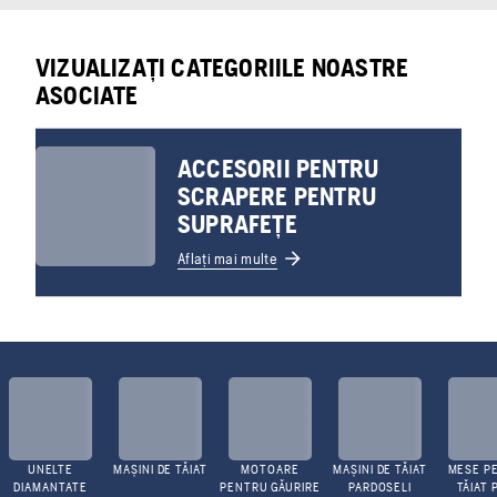
VIZUALIZAȚI CATEGORIILE NOASTRE
ASOCIATE
ACCESORII PENTRU
SCRAPERE PENTRU
SUPRAFEȚE
Aflați mai multe
UNELTE
MAȘINI DE TĂIAT
MOTOARE
MAȘINI DE TĂIAT
MESE P
DIAMANTATE
PENTRU GĂURIRE
PARDOSELI
TĂIAT 