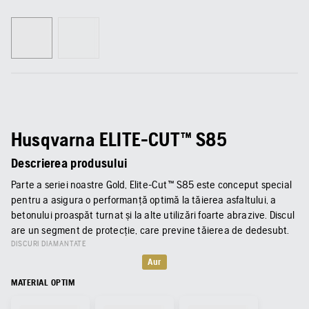
Husqvarna ELITE-CUT™ S85
Descrierea produsului
Parte a seriei noastre Gold, Elite-Cut™ S85 este conceput special
pentru a asigura o performanță optimă la tăierea asfaltului, a
betonului proaspăt turnat și la alte utilizări foarte abrazive. Discul
are un segment de protecție, care previne tăierea de dedesubt.
DISCURI DIAMANTATE
Aur
MATERIAL OPTIM