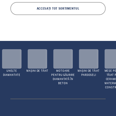
ACCESAȚI TOT SORTIMENTUL
UNELTE
MAȘINI DE TĂIAT
MOTOARE
MAȘINI DE TĂIAT
MESE P
DIAMANTATE
PENTRU GĂURIRE
PARDOSELI
TĂIAT 
DIAMANTATĂ ÎN
CERAMI
BETON
MATERIA
CONSTR