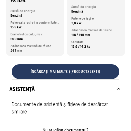
FS 524
Sursă de energie
Sursă de energie
Benzină
Benzină
Putere de ieșire
Puterea la ieșire (in conformitate cu specificațiile furnizate de producător)
5,8 kW
15,5 kW
Adâncimea maximă de tăiere
Diametrul discului, max
118 / 145 mm
600 mm
Greutate
Adâncimea maximă de tăiere
13,6 / 14,2 kg
247 mm
ÎNCĂRCAȚI MAI MULTE ({PRODUCTSLEFT})
ASISTENȚĂ
Documente de asistență și fișiere de descărcat
similare
Nu ați găsit documentul?