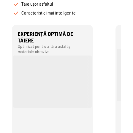
Taie ușor asfaltul
Caracteristici mai inteligente
EXPERIENȚĂ OPTIMĂ DE
TAIE
TĂIERE
Segmen
reziste
Optimizat pentru a tăia asfalt și
și prel
materiale abrazive.
chiar ș