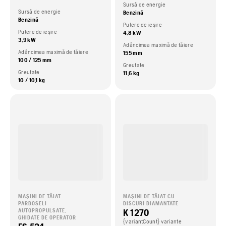
Sursă de energie
Sursă de energie
Benzină
Benzină
Putere de ieșire
Putere de ieșire
4,8 kW
3,9 kW
Adâncimea maximă de tăiere
Adâncimea maximă de tăiere
155 mm
100 / 125 mm
Greutate
Greutate
11,6 kg
10 / 10,1 kg
MAȘINI DE TĂIAT
MAȘINI DE TĂIAT CU
PARDOSELI
DISCURI DIAMANTATE
K 1270
AUTOPROPULSATE,
GHIDATE DE OPERATOR
{variantCount} variante