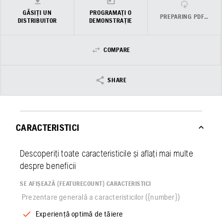
GĂSIȚI UN
PROGRAMAȚI O
PREPARING PDF…
DISTRIBUITOR
DEMONSTRAȚIE
COMPARE
SHARE
CARACTERISTICI
Descoperiți toate caracteristicile și aflați mai multe
despre beneficii
SE AFIȘEAZĂ {FEATURECOUNT} CARACTERISTICI
Prezentare generală a caracteristicilor ({number})
Experiență optimă de tăiere