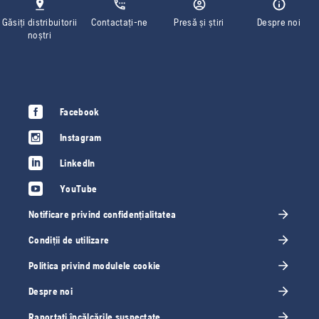
Găsiți distribuitorii
Contactați-ne
Presă și știri
Despre noi
noștri
Facebook
Instagram
LinkedIn
YouTube
Notificare privind confidențialitatea
Condiții de utilizare
Politica privind modulele cookie
Despre noi
Raportați încălcările suspectate