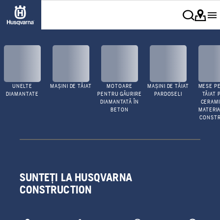
UNELTE
MAȘINI DE TĂIAT
MOTOARE
MAȘINI DE TĂIAT
MESE P
DIAMANTATE
PENTRU GĂURIRE
PARDOSELI
TĂIAT 
DIAMANTATĂ ÎN
CERAMI
BETON
MATERIA
CONSTR
SUNTEȚI LA HUSQVARNA
CONSTRUCTION