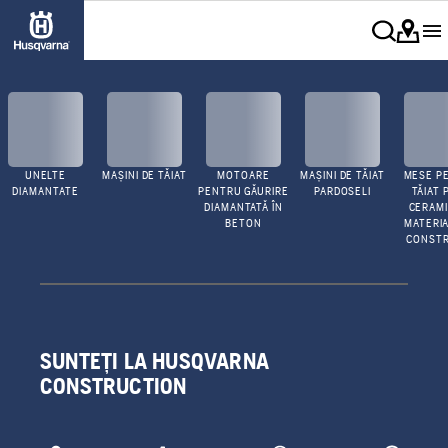
UNELTE
MAȘINI DE TĂIAT
MOTOARE
MAȘINI DE TĂIAT
MESE P
DIAMANTATE
PENTRU GĂURIRE
PARDOSELI
TĂIAT 
DIAMANTATĂ ÎN
CERAMI
BETON
MATERIA
CONSTR
SUNTEȚI LA HUSQVARNA
CONSTRUCTION