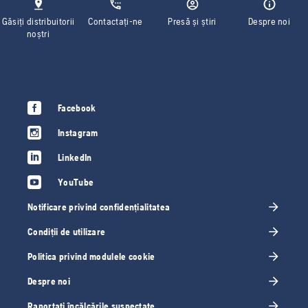
Găsiți distribuitorii
Contactați-ne
Presă și știri
Despre noi
noștri
Facebook
Instagram
LinkedIn
YouTube
Notificare privind confidențialitatea
Condiții de utilizare
Politica privind modulele cookie
Despre noi
Raportați încălcările suspectate