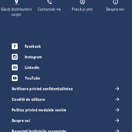
Găsiți distribuitorii
Contactați-ne
Presă și știri
Despre noi
noștri
Facebook
Instagram
LinkedIn
YouTube
Notificare privind confidențialitatea
Condiții de utilizare
Politica privind modulele cookie
Despre noi
Raportați încălcările suspectate