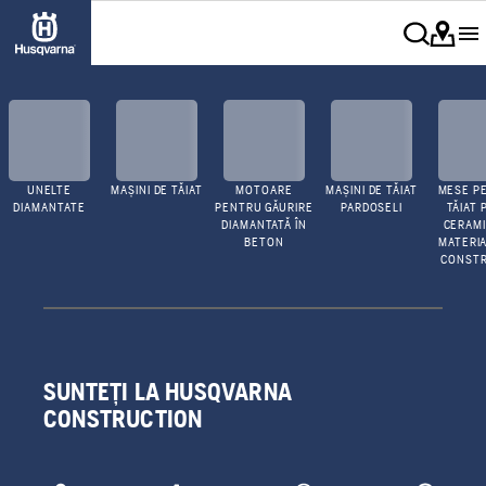
UNELTE
MAȘINI DE TĂIAT
MOTOARE
MAȘINI DE TĂIAT
MESE P
DIAMANTATE
PENTRU GĂURIRE
PARDOSELI
TĂIAT 
DIAMANTATĂ ÎN
CERAMI
BETON
MATERIA
CONSTR
SUNTEȚI LA HUSQVARNA
CONSTRUCTION