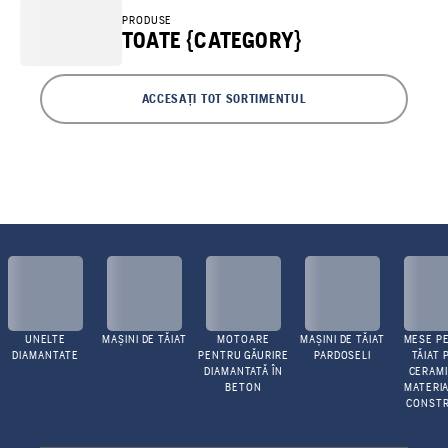
PRODUSE
TOATE {CATEGORY}
ACCESAȚI TOT SORTIMENTUL
UNELTE
MAȘINI DE TĂIAT
MOTOARE
MAȘINI DE TĂIAT
MESE P
DIAMANTATE
PENTRU GĂURIRE
PARDOSELI
TĂIAT 
DIAMANTATĂ ÎN
CERAMI
BETON
MATERIA
CONSTR