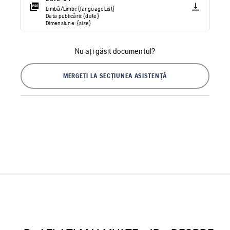
Limbă/Limbi: {languageList}
Data publicării: {date}
Dimensiune: {size}
Nu ați găsit documentul?
MERGEȚI LA SECȚIUNEA ASISTENȚĂ