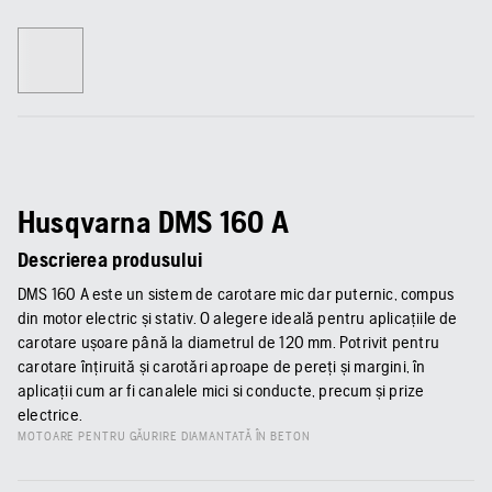
Husqvarna DMS 160 A
Descrierea produsului
DMS 160 A este un sistem de carotare mic dar puternic, compus
din motor electric și stativ. O alegere ideală pentru aplicațiile de
carotare ușoare până la diametrul de 120 mm. Potrivit pentru
carotare înțiruită și carotări aproape de pereți și margini, în
aplicații cum ar fi canalele mici si conducte, precum și prize
electrice.
MOTOARE PENTRU GĂURIRE DIAMANTATĂ ÎN BETON