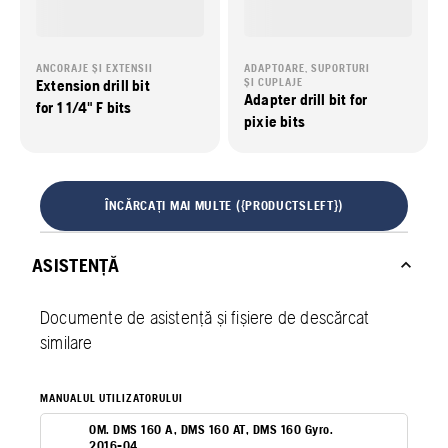
ANCORAJE ȘI EXTENSII
ADAPTOARE, SUPORTURI
Extension drill bit
ȘI CUPLAJE
Adapter drill bit for
for 1 1/4" F bits
pixie bits
ÎNCĂRCAȚI MAI MULTE ({PRODUCTSLEFT})
ASISTENȚĂ
Documente de asistență și fișiere de descărcat
similare
MANUALUL UTILIZATORULUI
OM. DMS 160 A, DMS 160 AT, DMS 160 Gyro.
2016-04