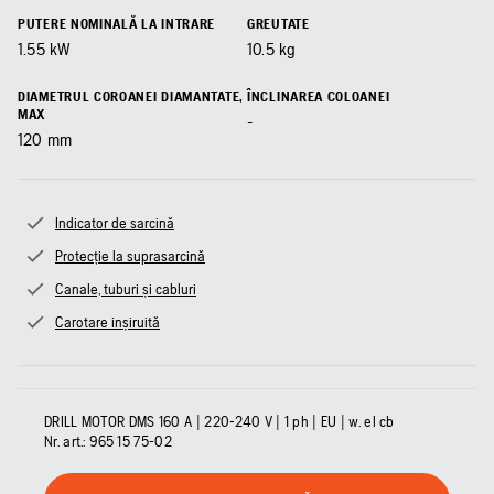
PUTERE NOMINALĂ LA INTRARE
GREUTATE
1.55
kW
10.5
kg
DIAMETRUL COROANEI DIAMANTATE,
ÎNCLINAREA COLOANEI
MAX
-
120
mm
Indicator de sarcină
Protecție la suprasarcină
Canale, tuburi și cabluri
Carotare inșiruită
DRILL MOTOR DMS 160 A | 220-240 V | 1 ph | EU | w. el cb
Nr. art.:
965 15 75‑02