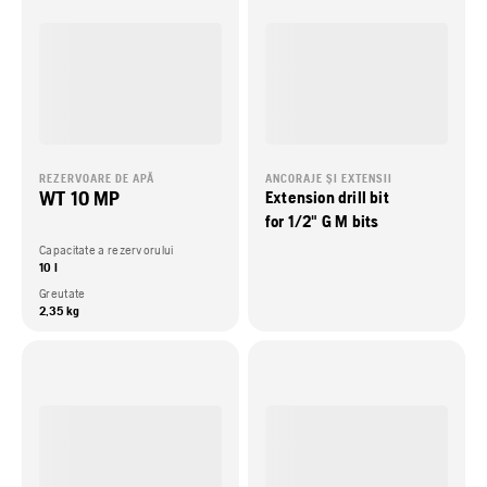
REZERVOARE DE APĂ
ANCORAJE ȘI EXTENSII
WT 10 MP
Extension drill bit
for 1/2" G M bits
Capacitate a rezervorului
10 l
Greutate
2,35 kg