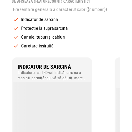
SE AFIȘEAZĂ {FEATURECOUNT} CARACTERISTICI
Prezentare generală a caracteristicilor ({number})
Indicator de sarcină
Protecție la suprasarcină
Canale, tuburi și cabluri
Carotare inșiruită
INDICATOR DE SARCINĂ
PROT
SUP
Indicatorul cu LED-uri indică sarcina a
mașinii, permițându-vă să găuriți mereu
Crește
la presiune maximă, pentru cea mai
de viaț
bună performanță.