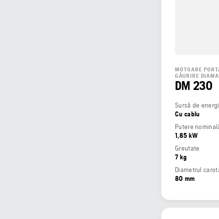
MOTOARE PORT
GĂURIRE DIAM
DM 230
Sursă de energ
Cu cablu
Putere nominală
1,85 kW
Greutate
7 kg
Diametrul caro
80 mm