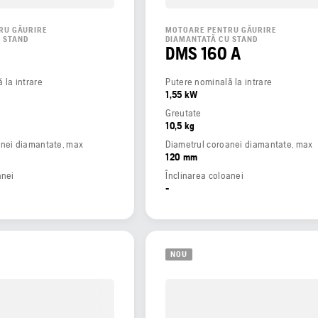
RU GĂURIRE
MOTOARE PENTRU GĂURIRE
 STAND
DIAMANTATĂ CU STAND
0
DMS 160 A
 la intrare
Putere nominală la intrare
1,55 kW
Greutate
10,5 kg
anei diamantate, max
Diametrul coroanei diamantate, max
120 mm
anei
Înclinarea coloanei
-
NOU