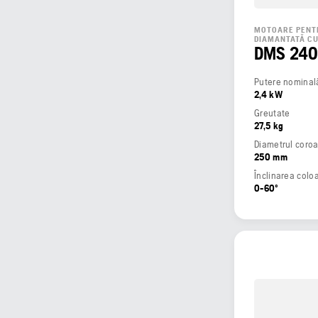
MOTOARE PENT
DIAMANTATĂ CU
DMS 24
Putere nominală
2,4 kW
Greutate
27,5 kg
Diametrul coro
250 mm
Înclinarea colo
0-60º