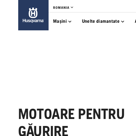
ROMANIA
Mașini
Unelte diamantate
MOTOARE PENTRU
GĂURIRE