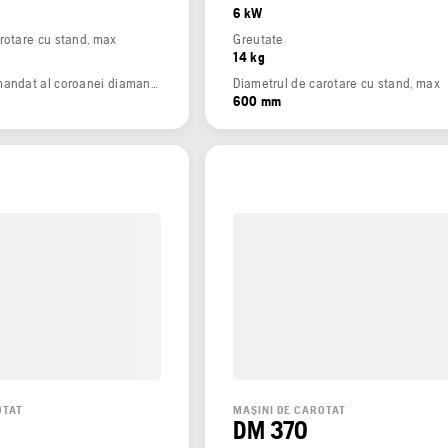
6 kW
rotare cu stand, max
Greutate
14 kg
Diametrul recomandat al coroanei diamantate,min
Diametrul de carotare cu stand, max
600 mm
OTAT
MAȘINI DE CAROTAT
DM 370