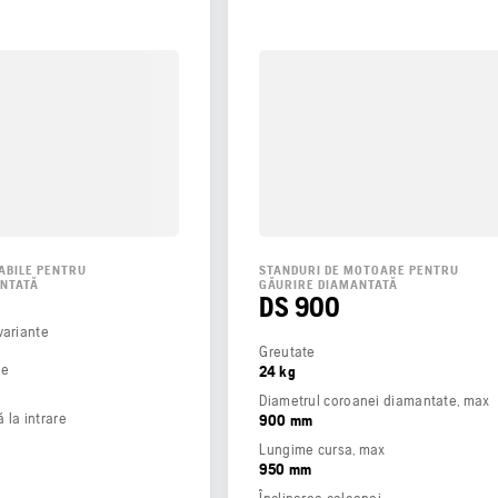
ABILE PENTRU
STANDURI DE MOTOARE PENTRU
ANTATĂ
GĂURIRE DIAMANTATĂ
DS 900
variante
Greutate
ie
24 kg
Diametrul coroanei diamantate, max
 la intrare
900 mm
Lungime cursa, max
950 mm
Înclinarea coloanei