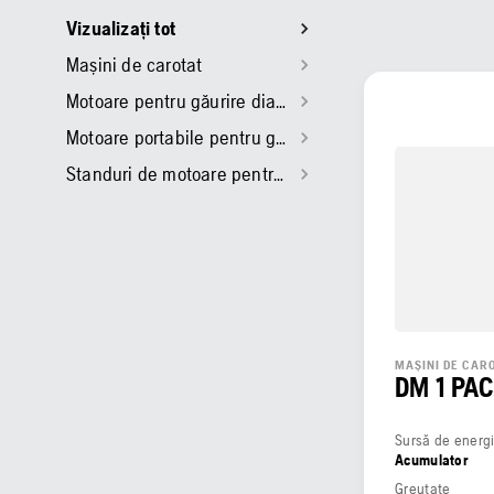
Vizualizați tot
Mașini de carotat
Motoare pentru găurire diamantată cu stand
Motoare portabile pentru găurire diamantată
Standuri de motoare pentru găurire diamantată
MAȘINI DE CAR
DM 1 PA
Sursă de energ
Acumulator
Greutate