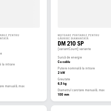
ABILE PENTRU
MOTOARE PORTABILE PENTRU
ANTATĂ
GĂURIRE DIAMANTATĂ
DM 210 SP
{variantCount} variante
ie
Sursă de energie
Cu cablu
 la intrare
Putere nominală la intrare
2 kW
Greutate
6,5 kg
tare manuală, max
Diametrul carotare manuală, max
100 mm