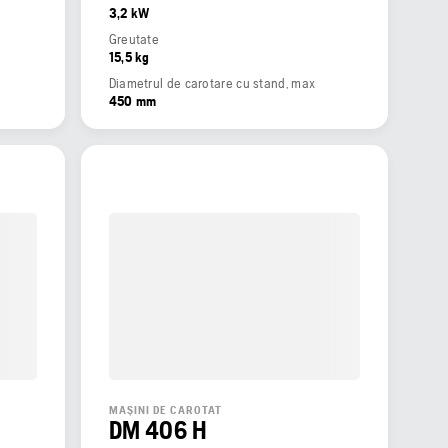
3,2 kW
Greutate
15,5 kg
Diametrul de carotare cu stand, max
450 mm
MAȘINI DE CAROTAT
DM 406 H