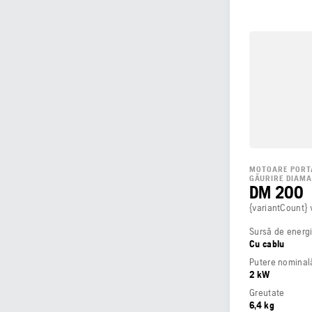
MOTOARE PORT
GĂURIRE DIAM
DM 200
{variantCount} 
Sursă de energ
Cu cablu
Putere nominală
2 kW
Greutate
6,4 kg