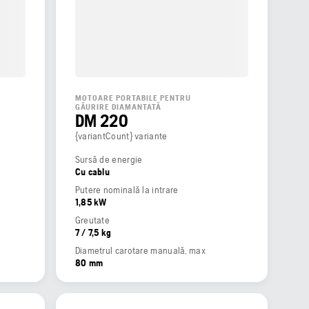
MOTOARE PORTABILE PENTRU
GĂURIRE DIAMANTATĂ
DM 220
{variantCount} variante
Sursă de energie
Cu cablu
Putere nominală la intrare
1,85 kW
Greutate
7 / 7,5 kg
Diametrul carotare manuală, max
80 mm