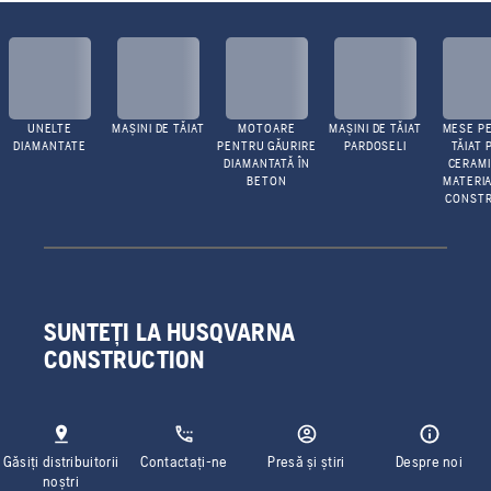
UNELTE
MAȘINI DE TĂIAT
MOTOARE
MAȘINI DE TĂIAT
MESE P
DIAMANTATE
PENTRU GĂURIRE
PARDOSELI
TĂIAT 
DIAMANTATĂ ÎN
CERAMI
BETON
MATERIA
CONSTR
SUNTEȚI LA HUSQVARNA
CONSTRUCTION
Găsiți distribuitorii
Contactați-ne
Presă și știri
Despre noi
noștri