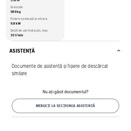
3,16 m
Greutate
589 kg
Putere nominală la intrare
9,8 kW
Debit de ulei hidraulic, max
32 l/min
ASISTENȚĂ
Documente de asistență și fișiere de descărcat
similare
Nu ați găsit documentul?
MERGEȚI LA SECȚIUNEA ASISTENȚĂ