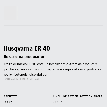
Husqvarna ER 40
Descrierea produsului
Freza cilindrică ER 40 este un instrument extrem de productiv
pentru săparea șanțurilor, îndepărtarea suprafețelor și profilarea
rocilor, betonului și solului dur.
ECHIPAMENTE DE DEMOLARE
GREUTATE
UNGHI DE ROTAȚIE ROTATION ANGLE
90
kg
360
°