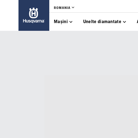
ROMANIA
Mașini
Unelte diamantate