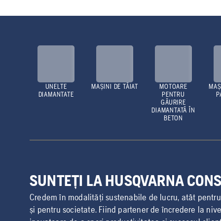
UNELTE
MAȘINI DE TĂIAT
MOTOARE
MAȘ
DIAMANTATE
PENTRU
P
GĂURIRE
DIAMANTATĂ ÎN
BETON
SUNTEȚI LA HUSQVARNA CON
Credem în modalități sustenabile de lucru, atât pentru ut
și pentru societate. Fiind partener de încredere la nive