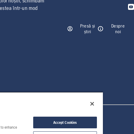
ților noștri, schimbăm
cestea într-un mod
Presă și
Despre
știri
noi
Accept Cookies
e to enhance