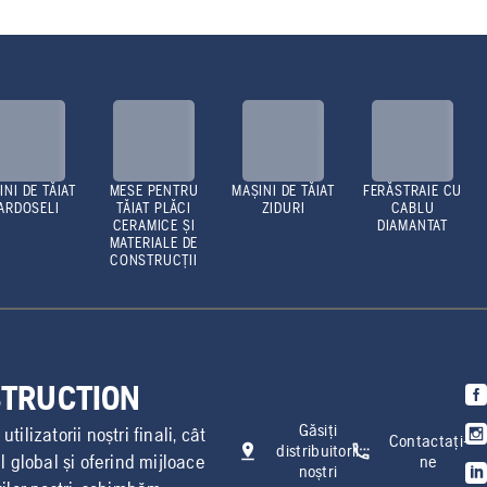
INI DE TĂIAT
MESE PENTRU
MAȘINI DE TĂIAT
FERĂSTRAIE CU
ARDOSELI
TĂIAT PLĂCI
ZIDURI
CABLU
CERAMICE ȘI
DIAMANTAT
MATERIALE DE
CONSTRUCȚII
STRUCTION
Găsiți
ilizatorii noștri finali, cât
Contactați-
distribuitorii
l global și oferind mijloace
ne
noștri