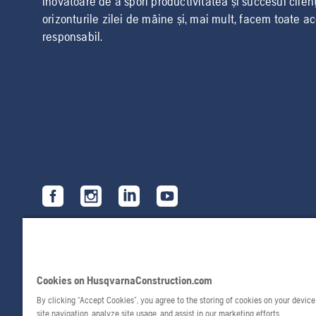
inovatoare de a spori productivitatea și succesul clien
orizonturile zilei de mâine și, mai mult, facem toate a
responsabil.
Cookies on HusqvarnaConstruction.com
By clicking “Accept Cookies”, you agree to the storing of cookies on your devic
site navigation, analyze site usage, and assist in our marketing efforts.