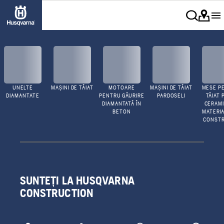
UNELTE
MAȘINI DE TĂIAT
MOTOARE
MAȘINI DE TĂIAT
MESE P
DIAMANTATE
PENTRU GĂURIRE
PARDOSELI
TĂIAT 
DIAMANTATĂ ÎN
CERAMI
BETON
MATERIA
CONSTR
SUNTEȚI LA HUSQVARNA
CONSTRUCTION