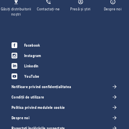
Găsiți distribuitorii
Contactați-ne
Presă și știri
Despre noi
noștri
Facebook
Instagram
LinkedIn
YouTube
Notificare privind confidențialitatea
Condiții de utilizare
Politica privind modulele cookie
Despre noi
Raportați încălcările suspectate